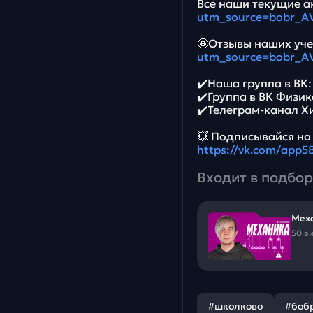
Все наши текущие ак
utm_source=bobr_A
🤩Отзывы наших уче
utm_source=bobr_A
✔️Наша группа в ВК
✔️Группа в ВК Физик
✔️Телеграм-канал Х
💥 Подписывайся на
https://vk.com/app
Входит в подбор
Меха
50 в
#школково
#боб