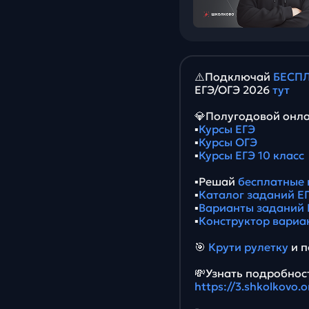
⚠️Подключай
БЕСПЛ
ЕГЭ/ОГЭ 2026
тут
💎Полугодовой онла
▪️
Курсы ЕГЭ
▪️
Курсы ОГЭ
▪️
Курсы ЕГЭ 10 класс
▪️Решай
бесплатные 
▪️
Каталог заданий ЕГ
▪️
Варианты заданий 
▪️
Конструктор вариа
🎯
Крути рулетку
и п
💸Узнать подробност
https://3.shkolkovo.