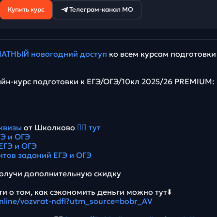
Купить курс
Телеграм-канал МО
АТНЫЙ новогодний доступ
ко всем курсам подготовки
йн-курс подготовки к ЕГЭ/ОГЭ/10кл 2025/26 PREMIUM:
квизы
от Школково
👉🏻 тут
Э и ОГЭ
ЕГЭ и ОГЭ
нтов заданий ЕГЭ и ОГЭ
олучи дополнительную скидку
и о том, как сэкономить деньги можно тут⬇️
online/vozvrat-ndfl?utm_source=bobr_AV