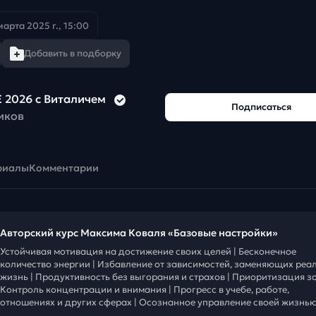
марта 2025 г., 15:00
Добавить в подборку
 2026 с Виталичем
Подписаться
иков
риалы
Комментарии
Авторский курс Максима Коваля «Базовые настройки»
Устойчивая мотивация на достижение своих целей | Бесконечное
количество энергии | Избавление от зависимостей, заменяющих реа
жизнь | Продуктивность без выгорания и страхов | Приоритизация за
Контроль концентрации и внимания | Прогресс в учебе, работе,
отношениях и других сферах | Осознанное управление своей жизнью