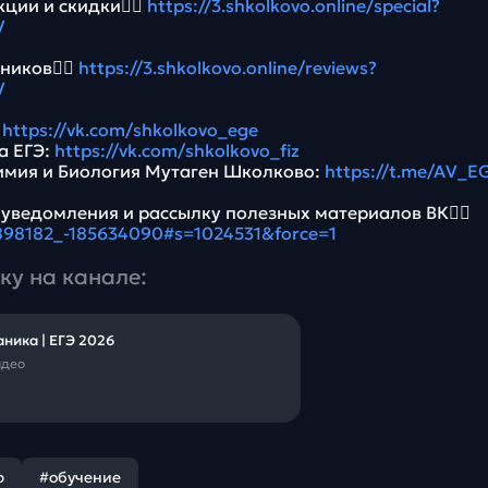
ции и скидки👉🏻
https://3.shkolkovo.online/special?
V
ников👉🏻
https://3.shkolkovo.online/reviews?
V
:
https://vk.com/shkolkovo_ege
а ЕГЭ:
https://vk.com/shkolkovo_fiz
имия и Биология Мутаген Школково:
https://t.me/AV_E
 уведомления и рассылку полезных материалов ВК👉🏻
5898182_-185634090#s=1024531&force=1
ку на канале:
ника | ЕГЭ 2026
идео
р
#обучение