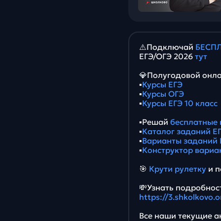
⚠️Подключай
БЕСПЛ
ЕГЭ/ОГЭ 2026
тут
💎Полугодовой онла
▪️
Курсы ЕГЭ
▪️
Курсы ОГЭ
▪️
Курсы ЕГЭ 10 класс
▪️Решай
бесплатные 
▪️
Каталог заданий ЕГ
▪️
Варианты заданий 
▪️
Конструктор вариа
🎯
Крути рулетку
и п
💸Узнать подробност
https://3.shkolkovo.
Все наши текущие ак