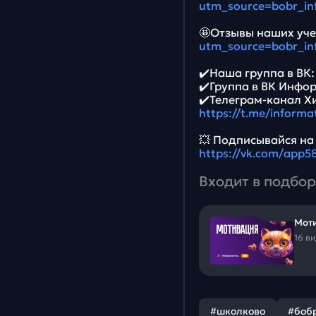
utm_source=bobr_in
🤩Отзывы наших уче
utm_source=bobr_in
✔️Наша группа в ВК
✔️Группа в ВК Инфо
✔️Телеграм-канал Х
https://t.me/informa
💥 Подписывайся на
https://vk.com/app
Входит в подбор
Моти
16 в
#школково
#боб