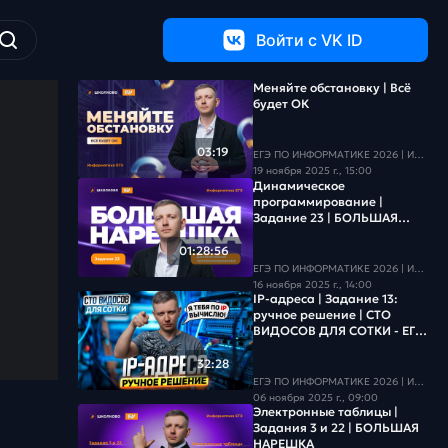
Войти c VK ID
Меняйте обстановку | Всё
будет ОК
03:19
ЕГЭ ПО ИНФОРМАТИКЕ 2026 | Информатика с БУ
19 ноября 2025 г., 15:00
Динамическое
программирование |
Задание 23 | БОЛЬШАЯ
НАРЕШКА
01:28:56
ЕГЭ ПО ИНФОРМАТИКЕ 2026 | Информатика с БУ
16 ноября 2025 г., 14:00
IP-адреса | Задание 13:
ручное решение | СТО
ВИДОСОВ ДЛЯ СОТКИ - ЕГЭ
2026
32:28
ЕГЭ ПО ИНФОРМАТИКЕ 2026 | Информатика с БУ
06 ноября 2025 г., 09:00
Электронные таблицы |
Задания 3 и 22 | БОЛЬШАЯ
НАРЕШКА