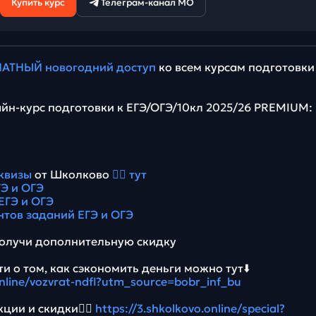
Купить курс
Телеграм-канал МО
АТНЫЙ новогодний доступ
ко всем курсам подготовки
йн-курс подготовки к ЕГЭ/ОГЭ/10кл 2025/26 PREMIUM:
квизы
от Школково
👉🏻 тут
Э и ОГЭ
ЕГЭ и ОГЭ
нтов заданий ЕГЭ и ОГЭ
олучи дополнительную скидку
и о том, как сэкономить деньги можно тут⬇️
online/vozvrat-ndfl?utm_source=bobr_inf_bu
ции и скидки👉🏻
https://3.shkolkovo.online/special?