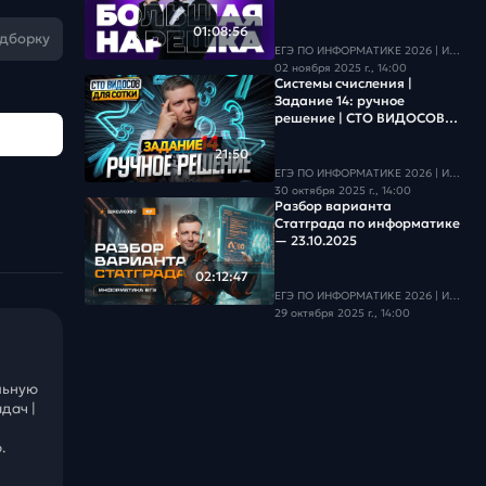
01:08:56
одборку
ЕГЭ ПО ИНФОРМАТИКЕ 2026 | Информатика с БУ
02 ноября 2025 г., 14:00
Системы счисления |
Задание 14: ручное
решение | СТО ВИДОСОВ
ДЛЯ СОТКИ - ЕГЭ 2026
21:50
ЕГЭ ПО ИНФОРМАТИКЕ 2026 | Информатика с БУ
30 октября 2025 г., 14:00
Разбор варианта
Статграда по информатике
— 23.10.2025
02:12:47
ЕГЭ ПО ИНФОРМАТИКЕ 2026 | Информатика с БУ
29 октября 2025 г., 14:00
льную
дач |
.