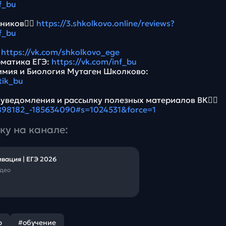
f_bu
ников👉🏻
https://3.shkolkovo.online/reviews?
f_bu
:
https://vk.com/shkolkovo_ege
рматика ЕГЭ:
https://vk.com/inf_bu
имия и Биология Мутаген Школково:
tik_bu
 уведомления и рассылку полезных материалов ВК👉🏻
5898182_-185634090#s=1024531&force=1
ку на канале:
вация | ЕГЭ 2026
идео
р
#обучение