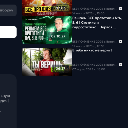
07:03
ЕГЭ ПО ФИЗИКЕ 2026 с Виталичем
одборку
14 марта 2025 г., 15:00
Решаем ВСЕ прототипы №4,
5, 6 | Статика и
гидростатика | Первая
часть ЕГЭ 2026 по физике
02:10:27
ЕГЭ ПО ФИЗИКЕ 2026 с Виталичем
12 марта 2025 г., 12:30
В тебя никто не верит?
ЕГЭ ПО ФИЗИКЕ 2026 с Виталичем
06:57
07 марта 2025 г., 16:00
льную
дач |
.