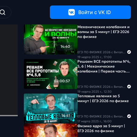
Войти c VK ID
Механические колебания и
волны за 5 минут | ЕГЭ 2026
по физике
14:40
ЕГЭ ПО ФИЗИКЕ 2026 с Виталичем
19 марта 2025 г., 17:00
Решаем ВСЕ прототипы №4,
5, 6 | Механические
колебания | Первая часть
ЕГЭ 2026 по физике
02:00:57
ЕГЭ ПО ФИЗИКЕ 2026 с Виталичем
19 марта 2025 г., 12:30
Тепловые явления за 5
минут | ЕГЭ 2026 по физике
14:41
ЕГЭ ПО ФИЗИКЕ 2026 с Виталичем
17 марта 2025 г., 16:00
Физика ядра за 5 минут |
ЕГЭ 2026 по физике