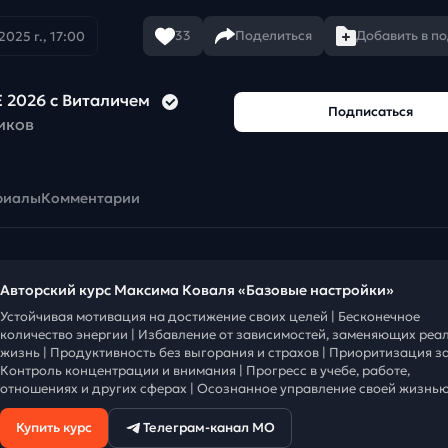
33
Поделиться
Добавить в п
2025 г., 17:00
 2026 с Виталичем
Подписаться
иков
риалы
Комментарии
Авторский курс Максима Коваля «Базовые настройки»
Устойчивая мотивация на достижение своих целей | Бесконечное
количество энергии | Избавление от зависимостей, заменяющих реа
жизнь | Продуктивность без выгорания и страхов | Приоритизация за
Контроль концентрации и внимания | Прогресс в учебе, работе,
отношениях и других сферах | Осознанное управление своей жизнью
Купить курс
Телеграм-канал МО