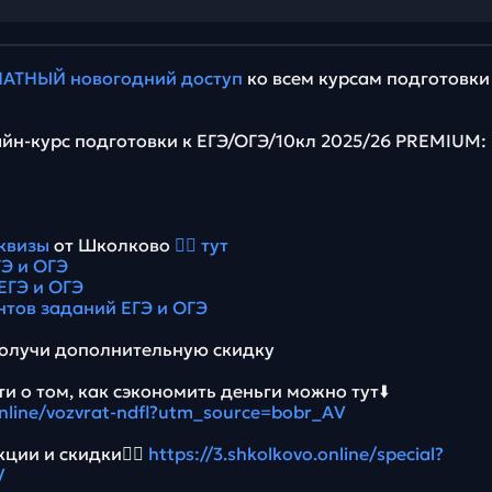
АТНЫЙ новогодний доступ
ко всем курсам подготовки
йн-курс подготовки к ЕГЭ/ОГЭ/10кл 2025/26 PREMIUM:
квизы
от Школково
👉🏻 тут
Э и ОГЭ
ЕГЭ и ОГЭ
нтов заданий ЕГЭ и ОГЭ
олучи дополнительную скидку
и о том, как сэкономить деньги можно тут⬇️
online/vozvrat-ndfl?utm_source=bobr_AV
ции и скидки👉🏻
https://3.shkolkovo.online/special?
V