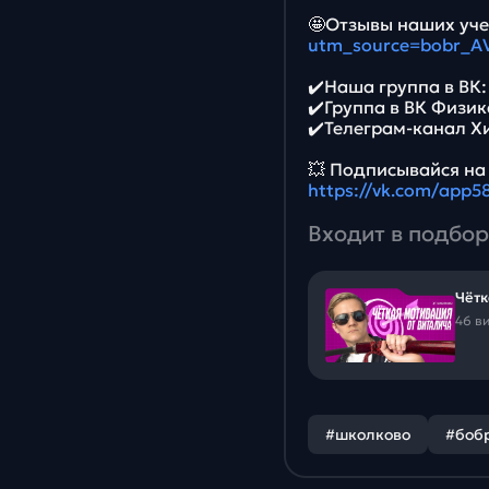
🤩Отзывы наших уче
utm_source=bobr_A
✔️Наша группа в ВК
✔️Группа в ВК Физик
✔️Телеграм-канал Х
💥 Подписывайся на
https://vk.com/app
Входит в подбор
Чётк
46 в
#школково
#боб