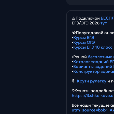
⚠️Подключай
БЕСПЛ
ЕГЭ/ОГЭ 2026
тут
💎Полугодовой онла
▪️
Курсы ЕГЭ
▪️
Курсы ОГЭ
▪️
Курсы ЕГЭ 10 класс
▪️Решай
бесплатные 
▪️
Каталог заданий ЕГ
▪️
Варианты заданий 
▪️
Конструктор вариа
🎯
Крути рулетку
и п
💸Узнать подробност
https://3.shkolkovo.
Все наши текущие ак
utm_source=bobr_A