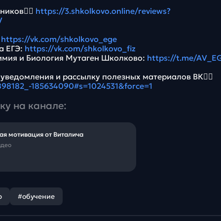
ников👉🏻
https://3.shkolkovo.online/reviews?
V
:
https://vk.com/shkolkovo_ege
а ЕГЭ:
https://vk.com/shkolkovo_fiz
имия и Биология Мутаген Школково:
https://t.me/AV_E
 уведомления и рассылку полезных материалов ВК👉🏻
5898182_-185634090#s=1024531&force=1
ку на канале:
ая мотивация от Виталича
идео
р
#обучение