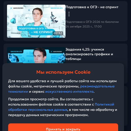
Подготовка к ОГЭ - не спринт
Подготовка к ОГЭ-2026 по биологии
24 октября 2025 г., 17:00
02:32
Задания 4,25: учимся
анализировать графики и
таблицы
Мы используем Cookie
Подготовка к ОГЭ-2026 по биологии
01:00:51
18 октября 2025 г., 12:30
Для вашего удобства и лучшей работы сайта мы используем
файлы cookie, метрические программы,
рекомендательные
технологии
и сервис
искусственного интеллекта
.
Черви, моллюски
Продолжая просмотр сайта, Вы соглашаетесь с
использованием файлов cookie в соответствии с
Политикой
Подготовка к ОГЭ-2026 по биологии
обработки персональных данных
, в том числе на обработку и
13 октября 2025 г., 15:00
передачу данных метрическим программам.
57:21
Принять и закрыть
Техническая поддержка