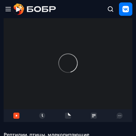
Главная
ЩЕЛЧОК
2026
Полезные
материалы
Проверка
сочинений
Тех
поддержка
Результаты
и
отзыв
Рептилии, птицы, млекопитающие