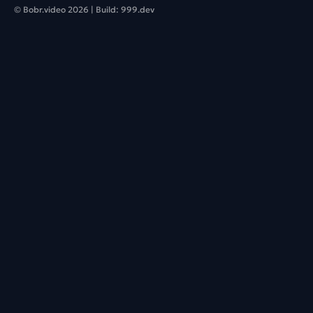
© Bobr.video
2026
| Build:
999.dev