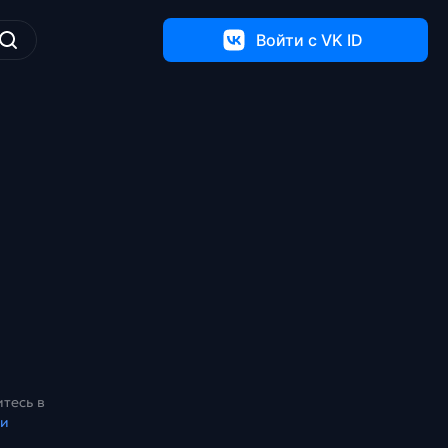
Войти c VK ID
тесь в
ки