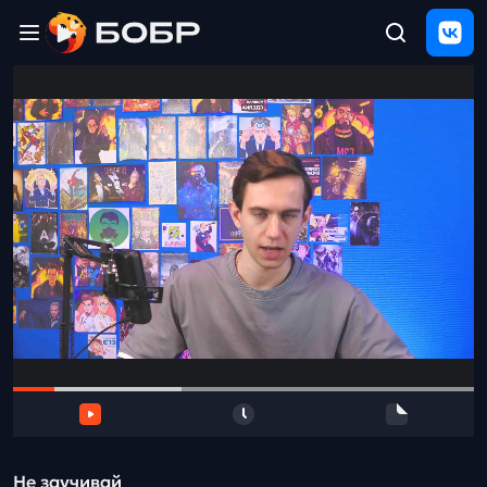
Главная
ЩЕЛЧОК
2026
Полезные
материалы
Проверка
сочинений
Тех
поддержка
Результаты
и
отзыв
Не заучивай