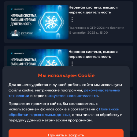
Нервная система, высшая
нервная деятельность
Подготовка к ОГЭ-2026 по биологии
15 сентября 2025 г., 15:00
Нервная система, высшая
нервная деятельность
Подготовка к ОГЭ-2026 по биологии
Мы используем Cookie
15 сентября 2025 г., 15:00
01:21:45
Для вашего удобства и лучшей работы сайта мы используем
файлы cookie, метрические программы,
рекомендательные
технологии
и сервис
искусственного интеллекта
.
Введение в анатомию: Ткани,
опорно-двигательная система
Продолжая просмотр сайта, Вы соглашаетесь с
использованием файлов cookie в соответствии с
Политикой
обработки персональных данных
, в том числе на обработку и
Подготовка к ОГЭ-2026 по биологии
передачу данных метрическим программам.
08 сентября 2025 г., 15:00
01:47:25
Принять и закрыть
Техническая поддержка