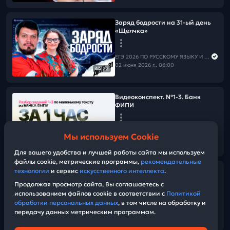
Заряд бодрости на 31-ый день
«Щелчка»
ЕГЭ 2026 ПО РУССКОМУ ЯЗЫКУ И МАТЕМАТИКЕ
02 июня 2026 г., 06:00
44:22
Видеоконспект. №1-3. Банк
ФИПИ
ЕГЭ 2026 ПО РУССКОМУ ЯЗЫКУ И МАТЕМАТИКЕ
Мы используем Cookie
01 июня 2026 г., 14:45
01:04:27
Для вашего удобства и лучшей работы сайта мы используем
файлы cookie, метрические программы,
рекомендательные
технологии
и сервис
искусственного интеллекта
.
Заряд бодрости на 30-ый день
«Щелчка»
Продолжая просмотр сайта, Вы соглашаетесь с
использованием файлов cookie в соответствии с
Политикой
обработки персональных данных
, в том числе на обработку и
ЕГЭ 2026 ПО РУССКОМУ ЯЗЫКУ И МАТЕМАТИКЕ
передачу данных метрическим программам.
01 июня 2026 г., 06:00
29:22