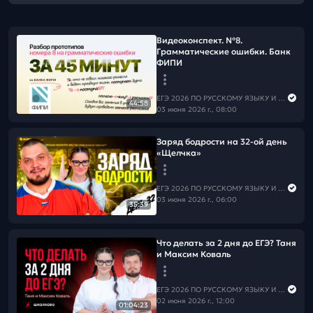
Видеоконспект. №8.
Грамматические ошибки. Банк
ФИПИ
ЕГЭ 2026 ПО РУССКОМУ ЯЗЫКУ И МАТЕМАТИКЕ
44:58
03 июня 2026 г., 08:00
Заряд бодрости на 32-ой день
«Щелчка»
ЕГЭ 2026 ПО РУССКОМУ ЯЗЫКУ И МАТЕМАТИКЕ
03 июня 2026 г., 06:00
35:39
Что делать за 2 дня до ЕГЭ? Таня
и Максим Коваль
ЕГЭ 2026 ПО РУССКОМУ ЯЗЫКУ И МАТЕМАТИКЕ
02 июня 2026 г., 12:00
01:04:23