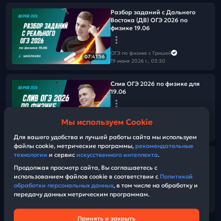
Разбор заданий с Дальнего
Востока (ДВ) ОГЭ 2026 по
физике 19.06
ОГЭ по физике с Гришей
07:41:56
19 июня 2026 г., 03:30
Слив ОГЭ 2026 по физике для
19.06
ОГЭ по физике с Гришей
Мы используем Cookie
18 июня 2026 г., 09:00
01:00:24
Для вашего удобства и лучшей работы сайта мы используем
файлы cookie, метрические программы,
рекомендательные
технологии
и сервис
искусственного интеллекта
.
Разбор заданий с реального
ОГЭ 2026 по физике 16.06
Продолжая просмотр сайта, Вы соглашаетесь с
использованием файлов cookie в соответствии с
Политикой
обработки персональных данных
, в том числе на обработку и
ОГЭ по физике с Гришей
передачу данных метрическим программам.
16 июня 2026 г., 03:30
07:12:54
Принять и закрыть
Техническая поддержка