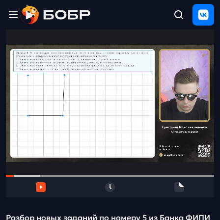
Главная
ЩЕЛЧОК
2026
Полезные
материалы
Проверка
сочинений
Тех
поддержка
Результаты
и
отзыв
Разбор новых заданий по номеру 5 из Банка ФИПИ