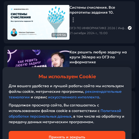
Системы счисления. Все
прототипы задания 10.
ОГЭ ПО ИНФОРМАТИКЕ 2026 | Информатика с Мане
21 октября 2024 г., 15:00
01:09:56
Как решить любую задачу на
круги Эйлера из ОГЭ по
информатике
Мы используем Cookie
ОГЭ ПО ИНФОРМАТИКЕ 2026 | Информатика с Мане
51:15
20 октября 2024 г., 14:00
Для вашего удобства и лучшей работы сайта мы используем
файлы cookie, метрические программы,
рекомендательные
технологии
и сервис
искусственного интеллекта
.
Круги Эйлера. Задание 8
Продолжая просмотр сайта, Вы соглашаетесь с
использованием файлов cookie в соответствии с
Политикой
ОГЭ ПО ИНФОРМАТИКЕ 2026 | Информатика с Мане
обработки персональных данных
, в том числе на обработку и
17 октября 2024 г., 15:00
передачу данных метрическим программам.
49:59
Принять и закрыть
Техническая поддержка