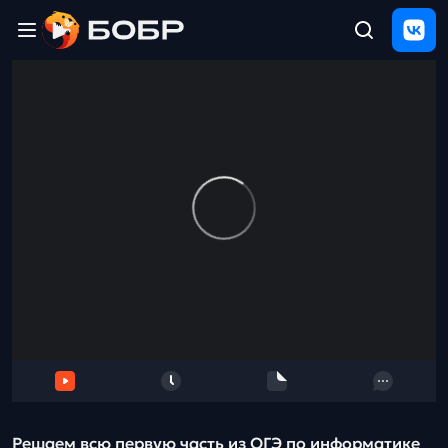
Главная
ЩЕЛЧОК
2026
Полезные
материалы
Проверка
сочинений
Тех
поддержка
Результаты
и
отзыв
Решаем всю первую часть из ОГЭ по информатике