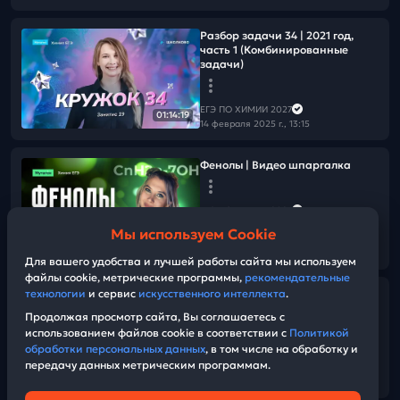
Разбор задачи 34 | 2021 год,
часть 1 (Комбинированные
задачи)
ЕГЭ ПО ХИМИИ 2027
01:14:19
14 февраля 2025 г., 13:15
Фенолы | Видео шпаргалка
ЕГЭ ПО ХИМИИ 2027
13 февраля 2025 г., 12:30
Мы используем Cookie
10:54
Для вашего удобства и лучшей работы сайта мы используем
файлы cookie, метрические программы,
рекомендательные
технологии
и сервис
искусственного интеллекта
.
Организация курса
Продолжая просмотр сайта, Вы соглашаетесь с
использованием файлов cookie в соответствии с
Политикой
ЕГЭ ПО ХИМИИ 2027
обработки персональных данных
, в том числе на обработку и
11 февраля 2025 г., 13:35
передачу данных метрическим программам.
03:54