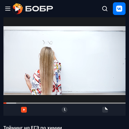
Главная
ЩЕЛЧОК
2026
Полезные
материалы
Проверка
сочинений
Тех
поддержка
Результаты
и
отзыв
Тайминг на ЕГЭ по химии