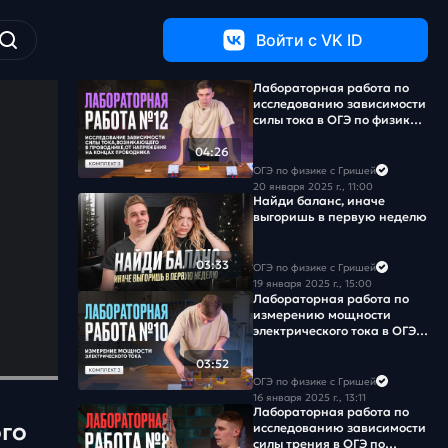
Войти c VK ID
Лабораторная работа по
исследованию зависимости
силы тока в ОГЭ по физике
2026. Комплект № 3
04:26
ОГЭ по физике с Гришей
20 января 2025 г., 11:00
Найди баланс, иначе
выгоришь в первую неделю
03:33
ОГЭ по физике с Гришей
19 января 2025 г., 15:00
Лабораторная работа по
измерению мощности
электрического тока в ОГЭ
по физике 2026. Комплект
№ 3
03:52
ОГЭ по физике с Гришей
16 января 2025 г., 13:11
Лабораторная работа по
го
исследованию зависимости
силы трения в ОГЭ по