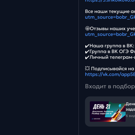
Все наши текущие ак
utm_source=bobr_G
🤩Отзывы наших уче
utm_source=bobr_G
✔️Наша группа в ВК
✔️Группа в ВК ОГЭ 
✔️Личный телеграм-
💥 Подписывайся на
https://vk.com/app
Входит в подбор
День
зада
6 ви