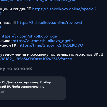
ции и скидки👉🏻
https://3.shkolkovo.online/special?
K
ников👉🏻
https://3.shkolkovo.online/reviews?
K
:
https://vk.com/shkolkovo_oge
Физика:
https://vk.com/shkolkovo_ogefiz
канал ГК:
https://t.me/GrigoriiKSHKOLKOVO
 уведомления и рассылку полезных материалов ВК👉🏻
5898182_-185634090#s=1024531&force=1
ку на канале:
 21: Давление. Архимед. Разбор
ний 19. Лаба сопротивление
део