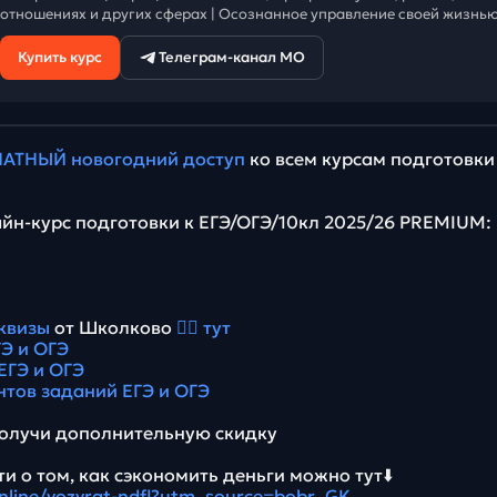
отношениях и других сферах | Осознанное управление своей жизнью
Купить курс
Телеграм-канал МО
АТНЫЙ новогодний доступ
ко всем курсам подготовки
йн-курс подготовки к ЕГЭ/ОГЭ/10кл 2025/26 PREMIUM:
квизы
от Школково
👉🏻 тут
Э и ОГЭ
ЕГЭ и ОГЭ
нтов заданий ЕГЭ и ОГЭ
олучи дополнительную скидку
и о том, как сэкономить деньги можно тут⬇️
.online/vozvrat-ndfl?utm_source=bobr_GK