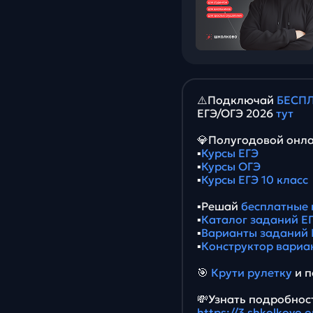
⚠️Подключай
БЕСПЛ
ЕГЭ/ОГЭ 2026
тут
💎Полугодовой онла
▪️
Курсы ЕГЭ
▪️
Курсы ОГЭ
▪️
Курсы ЕГЭ 10 класс
▪️Решай
бесплатные 
▪️
Каталог заданий ЕГ
▪️
Варианты заданий 
▪️
Конструктор вариа
🎯
Крути рулетку
и п
💸Узнать подробност
https://3.shkolkovo