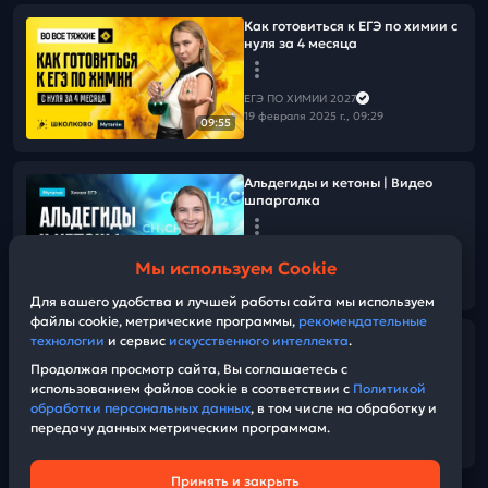
Как готовиться к ЕГЭ по химии с
нуля за 4 месяца
ЕГЭ ПО ХИМИИ 2027
19 февраля 2025 г., 09:29
09:55
Альдегиды и кетоны | Видео
шпаргалка
ЕГЭ ПО ХИМИИ 2027
Мы используем Cookie
18 февраля 2025 г., 12:30
27:35
Для вашего удобства и лучшей работы сайта мы используем
файлы cookie, метрические программы,
рекомендательные
Курс подготовки к ЕГЭ на 100
технологии
и сервис
искусственного интеллекта
.
баллов по химии и биологии в
Продолжая просмотр сайта, Вы соглашаетесь с
Школково!
использованием файлов cookie в соответствии с
Политикой
обработки персональных данных
, в том числе на обработку и
передачу данных метрическим программам.
ЕГЭ ПО ХИМИИ 2027
14:56
17 февраля 2025 г., 16:00
Принять и закрыть
Техническая поддержка