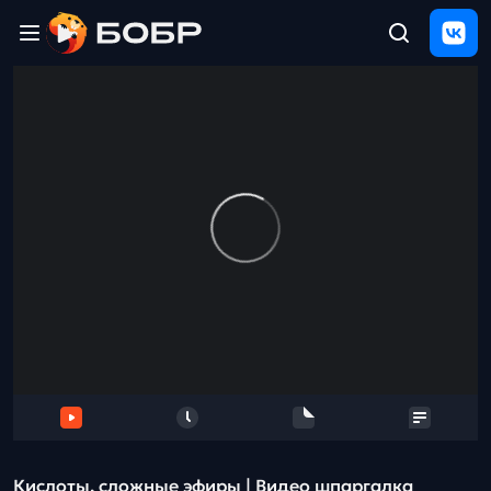
Главная
ЩЕЛЧОК
2026
Полезные
материалы
Проверка
сочинений
Тех
поддержка
Результаты
и
отзыв
Кислоты, сложные эфиры | Видео шпаргалка