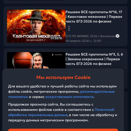
Решаем ВСЕ прототипы №16, 17
| Квантовая механика | Первая
часть ЕГЭ 2026 по физике
ЕГЭ ПО ФИЗИКЕ 2026 с Виталичем
01:56:16
06 апреля 2026 г., 12:00
Решаем ВСЕ прототипы №3, 5, 6
| Законы сохранения | Первая
часть ЕГЭ 2026 по физике
Мы используем Cookie
ЕГЭ ПО ФИЗИКЕ 2026 с Виталичем
01:59:59
05 апреля 2026 г., 11:00
Для вашего удобства и лучшей работы сайта мы используем
файлы cookie, метрические программы,
рекомендательные
технологии
и сервис
искусственного интеллекта
.
Как решить уравнение на
калькуляторе на ЕГЭ по физике?
Продолжая просмотр сайта, Вы соглашаетесь с
использованием файлов cookie в соответствии с
Политикой
обработки персональных данных
, в том числе на обработку и
ЕГЭ ПО ФИЗИКЕ 2026 с Виталичем
передачу данных метрическим программам.
03 апреля 2026 г., 14:00
05:58