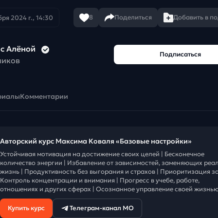
8
Поделиться
Добавить в п
бря 2024 г., 14:30
 с Алёной
Подписаться
чиков
риалы
Комментарии
Авторский курс Максима Коваля «Базовые настройки»
Устойчивая мотивация на достижение своих целей | Бесконечное
количество энергии | Избавление от зависимостей, заменяющих реа
жизнь | Продуктивность без выгорания и страхов | Приоритизация за
Контроль концентрации и внимания | Прогресс в учебе, работе,
отношениях и других сферах | Осознанное управление своей жизнью
Купить курс
Телеграм-канал МО