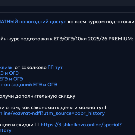
АТНЫЙ новогодний доступ
ко всем курсам подготовки
йн-курс подготовки к ЕГЭ/ОГЭ/10кл 2025/26 PREMIUM:
квизы
от Школково
👉🏻 тут
Э и ОГЭ
ЕГЭ и ОГЭ
нтов заданий ЕГЭ и ОГЭ
олучи дополнительную скидку
и о том, как сэкономить деньги можно тут⬇️
online/vozvrat-ndfl?utm_source=bobr_history
ции и скидки👉🏻
https://3.shkolkovo.online/special?
story