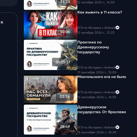
33:23
12 октября 2024 г., 14:30
Как выжить в 11 классе?
 к
ЕГЭ по Истории с Алёной
15:06
12 октября 2024 г., 12:23
Практика по
Древнерусскому
государству
01:25:51
ЕГЭ по Истории с Алёной
17 сентября 2024 г., 15:00
Монгольского ига не было
ЕГЭ по Истории с Алёной
03:36
15 сентября 2024 г., 14:55
Древнерусское
государство. От Ярослава
28:49
ЕГЭ по Истории с Алёной
15 сентября 2024 г., 14:30