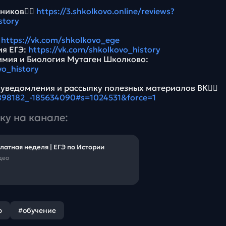
ников👉🏻
https://3.shkolkovo.online/reviews?
story
:
https://vk.com/shkolkovo_ege
ия ЕГЭ:
https://vk.com/shkolkovo_history
имия и Биология Мутаген Школково:
vo_history
 уведомления и рассылку полезных материалов ВК👉🏻
5898182_-185634090#s=1024531&force=1
ку на канале:
латная неделя | ЕГЭ по Истории
део
р
#обучение