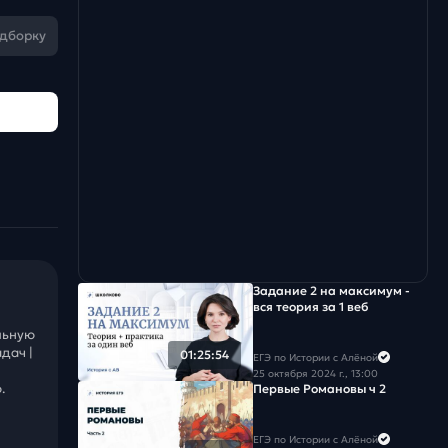
одборку
Задание 2 на максимум -
вся теория за 1 веб
льную
дач |
01:25:54
ЕГЭ по Истории с Алёной
25 октября 2024 г., 13:00
.
Первые Романовы ч 2
ЕГЭ по Истории с Алёной