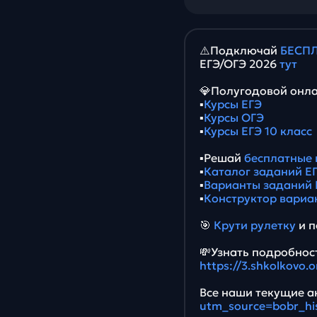
⚠️Подключай
БЕСПЛ
ЕГЭ/ОГЭ 2026
тут
💎Полугодовой онла
▪️
Курсы ЕГЭ
▪️
Курсы ОГЭ
▪️
Курсы ЕГЭ 10 класс
▪️Решай
бесплатные 
▪️
Каталог заданий ЕГ
▪️
Варианты заданий 
▪️
Конструктор вариа
🎯
Крути рулетку
и п
💸Узнать подробност
https://3.shkolkovo.
Все наши текущие ак
utm_source=bobr_hi