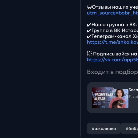
🤩Отзывы наших уче
utm_source=bobr_hi
✔️Наша группа в ВК
✔️Группа в ВК Истор
✔️Телеграм-канал Х
https://t.me/shkolko
💥 Подписывайся на
https://vk.com/app
Входит в подбор
Бесп
11 ви
#школково
#боб