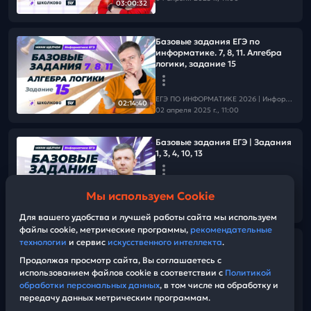
03:00:32
Базовые задания ЕГЭ по
информатике. 7, 8, 11. Алгебра
логики, задание 15
ЕГЭ ПО ИНФОРМАТИКЕ 2026 | Информатика с БУ
02:14:40
02 апреля 2025 г., 11:00
Базовые задания ЕГЭ | Задания
1, 3, 4, 10, 13
ЕГЭ ПО ИНФОРМАТИКЕ 2026 | Информатика с БУ
Мы используем Cookie
01 апреля 2025 г., 11:00
03:03:52
Для вашего удобства и лучшей работы сайта мы используем
файлы cookie, метрические программы,
рекомендательные
технологии
и сервис
искусственного интеллекта
.
Информатик решает
английский! Квизы в Школково!
Продолжая просмотр сайта, Вы соглашаетесь с
использованием файлов cookie в соответствии с
Политикой
обработки персональных данных
, в том числе на обработку и
ЕГЭ ПО ИНФОРМАТИКЕ 2026 | Информатика с БУ
передачу данных метрическим программам.
27 марта 2025 г., 15:00
10:15