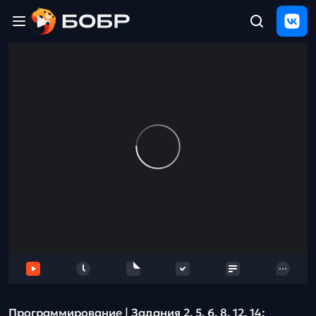
Главная
ЩЕЛЧОК
2026
Полезные
материалы
Проверка
сочинений
Тех
поддержка
Результаты
и
отзыв
Программирование | Задания 2, 5, 6, 8, 12, 14: