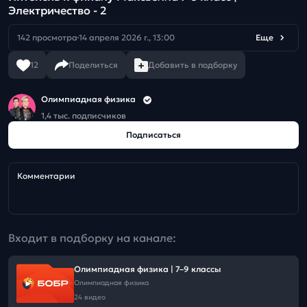
Электричество - 2
142 просмотра
14 апреля 2026 г., 13:00
Еще
12
Поделиться
Добавить в подборку
Олимпиадная физика
1,4 тыс. подписчиков
Подписаться
Комментарии
Входит в подборку на канале:
Олимпиадная физика | 7–9 классы
Олимпиадная физика
24 видео