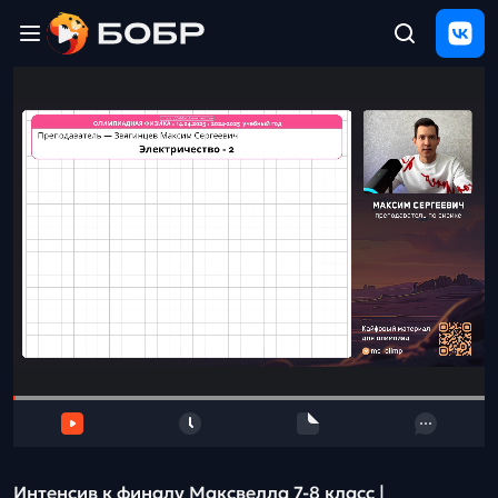
Главная
ЩЕЛЧОК
2026
Полезные
материалы
Проверка
сочинений
Тех
поддержка
Результаты
и
отзыв
Интенсив к финалу Максвелла 7-8 класс |