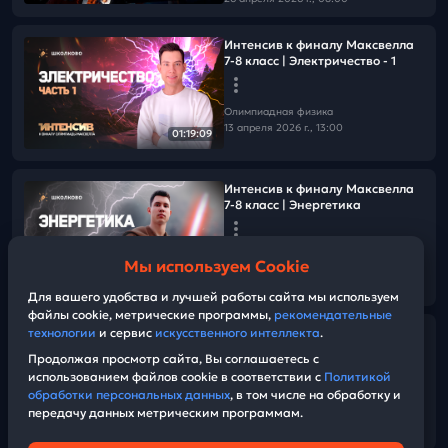
Интенсив к финалу Максвелла
7-8 класс | Электричество - 1
Олимпиадная физика
13 апреля 2026 г., 13:00
01:19:09
Интенсив к финалу Максвелла
7-8 класс | Энергетика
Олимпиадная физика
Мы используем Cookie
13 апреля 2026 г., 09:00
55:49
Для вашего удобства и лучшей работы сайта мы используем
файлы cookie, метрические программы,
рекомендательные
технологии
и сервис
искусственного интеллекта
.
Интенсив к финалу Максвелла
7-8 класс | Тепловые явления
Продолжая просмотр сайта, Вы соглашаетесь с
использованием файлов cookie в соответствии с
Политикой
обработки персональных данных
, в том числе на обработку и
Олимпиадная физика
передачу данных метрическим программам.
12 апреля 2026 г., 12:00
01:52:11