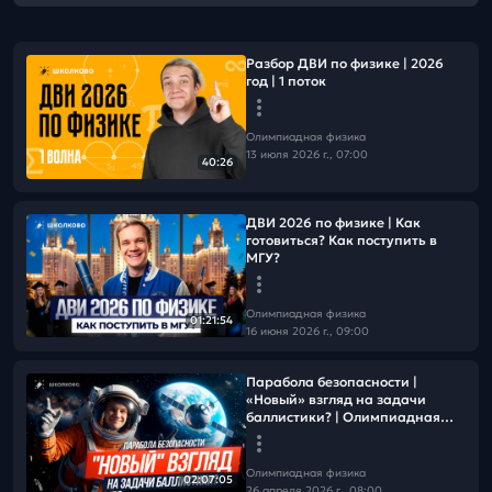
Разбор ДВИ по физике | 2026
год | 1 поток
Олимпиадная физика
13 июля 2026 г., 07:00
40:26
ДВИ 2026 по физике | Как
готовиться? Как поступить в
МГУ?
Олимпиадная физика
01:21:54
16 июня 2026 г., 09:00
Парабола безопасности |
«Новый» взгляд на задачи
баллистики? | Олимпиадная
физика
Олимпиадная физика
02:07:05
26 апреля 2026 г., 08:00