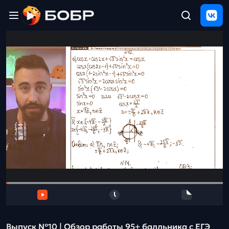
Главная
ЩЕЛЧОК
2026
Полезные
материалы
Проверка
сочинений
Тех
поддержка
Результаты
и
отзыв
Выпуск №10 | Обзор работы 95+ балльника с ЕГЭ