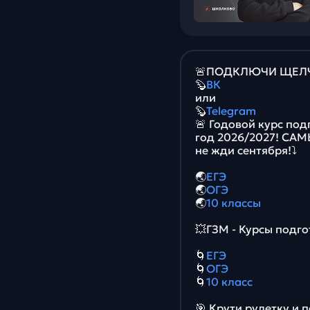
🚨ПОДКЛЮЧИ ЩЕЛЧО
🦫
ВК
или
🦫
Telegram
🚨 Годовой курс под
год 2026/2027! СА
не жди сентября!⤵️
🌏
ЕГЭ
🌏
ОГЭ
🌏
10 классы
💥ГЗМ - Курсы подго
🌀
ЕГЭ
🌀
ОГЭ
🌀
10 класс
🎯 Крути рулетку и 