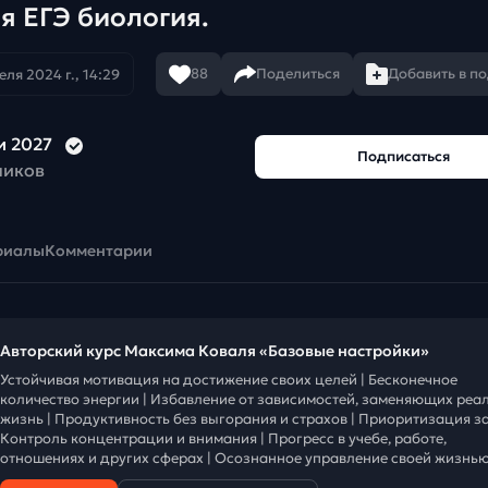
я ЕГЭ биология.
88
Поделиться
Добавить в п
еля 2024 г., 14:29
и 2027
Подписаться
чиков
риалы
Комментарии
Авторский курс Максима Коваля «Базовые настройки»
Устойчивая мотивация на достижение своих целей | Бесконечное
количество энергии | Избавление от зависимостей, заменяющих реа
жизнь | Продуктивность без выгорания и страхов | Приоритизация за
Контроль концентрации и внимания | Прогресс в учебе, работе,
отношениях и других сферах | Осознанное управление своей жизнью