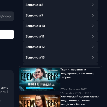
Задача #8
Задача #9
одборку
Задача #10
Задача #11
Задача #12
Задача #13
Задача #14
Ткани, нервная и
эндокринная системы:
теория
Задача #15
01:27:43
льную
Задача #16
ЕГЭ по Биологии 2027
дач |
12 сентября 2024 г., 15:00
Химический состав клетки:
Задача #17
вода, минеральные
.
вещества, белки