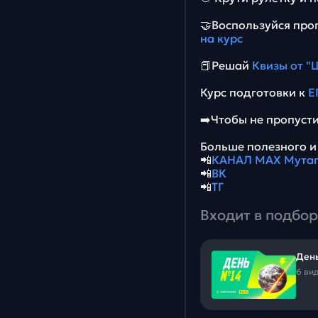
🤝Воспользуйся про
на курс
📕Решай
Квизы от "
Курс подготовки к
Е
➡️Чтобы не пропус
Больше полезного и 
📲
КАНАЛ МАХ Мутаг
📲
ВК
📲
ТГ
Входит в подбор
День
6 ви