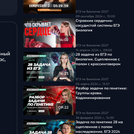
Задача #18
01:29:59
ЕГЭ по Биологии 2027
Задача #19
09 сентября 2024 г., 15:00
Строение сердечно-
сосудистой системы ЕГЭ
Задача #20
биология
14:02
Задача #21
ЕГЭ по Биологии 2027
14 апреля 2024 г., 09:00
бный
28 задача из ЕГЭ по
Задача #22
ас,
биологии. Сцепленное с
полом с кроссинговером
Задача #23
16:23
ЕГЭ по Биологии 2027
Задача #24
05 марта 2024 г., 13:57
Разбор задачи по генетике:
Группы крови.
Задача #25
Кодоминирование
09:22
Задача #26
ЕГЭ по Биологии 2027
26 февраля 2024 г., 14:30
Задача #27
Задача по генетике 28 на
сцепленное с полом
наследование. ЕГЭ 2024