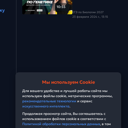
Задача #28
10:55
ку
ЕГЭ по Биологии 2027
Задача #29
23 февраля 2024 г., 13:15
Задача #30
Задача #31
Задача #32
Задача #33
Задача #34
Мы используем Cookie
Задача #35
Для вашего удобства и лучшей работы сайта мы
используем файлы cookie, метрические программы,
рекомендательные технологии
и сервис
Задача #36
искусственного интеллекта
.
Продолжая просмотр сайта, Вы соглашаетесь с
Задача #37
использованием файлов cookie в соответствии с
Политикой обработки персональных данных
, в том
Задача #38