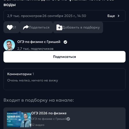
воды
2,9 тыс. просмотров
26 сентября 2025 г., 14:30
Еще
51
Поделиться
Добавить в подборку
ОГЭ по физике с Гришей
2,7 тыс. подписчиков
Подписаться
Комментарии
1
Очень мелко, ничего не вижу
Входит в подборку на канале:
ОГЭ 2026 по физике
ОГЭ по физике с Гришей
32 видео