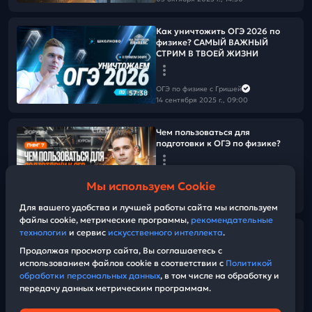
Как уничтожить ОГЭ 2026 по
физике? САМЫЙ ВАЖНЫЙ
СТРИМ В ТВОЕЙ ЖИЗНИ
ОГЭ по физике с Гришей
57:38
14 сентября 2025 г., 09:00
Чем пользоваться для
подготовки к ОГЭ по физике?
ОГЭ по физике с Гришей
Мы используем Cookie
07 сентября 2025 г., 13:00
07:04
Для вашего удобства и лучшей работы сайта мы используем
файлы cookie, метрические программы,
рекомендательные
технологии
и сервис
искусственного интеллекта
.
Можно ли сдать ОГЭ по физике
выучив все формулы?
Продолжая просмотр сайта, Вы соглашаетесь с
использованием файлов cookie в соответствии с
Политикой
обработки персональных данных
, в том числе на обработку и
ОГЭ по физике с Гришей
передачу данных метрическим программам.
06 сентября 2025 г., 13:00
05:55