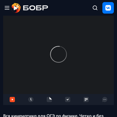
Главная
ЩЕЛЧОК
2026
Полезные
материалы
Проверка
сочинений
Тех
поддержка
Результаты
и
отзыв
Вся кинематика для ОГЭ по физике. Четко и без