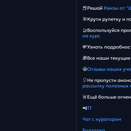
📕Решай
Квизы от "
🎯Крути рулетку и 
🤝Воспользуйся пр
на курс
💸Узнать подробност
🎁Все наши текущи
🤩
Отзывы наших уч
🎈Не пропусти ано
рассылку полезных 
🚨Ещё больше огнен
📲
ТГ
Чат с куратором
Болталка