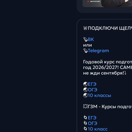
🚨ПОДКЛЮЧИ ЩЕЛЧО
🦫
ВК
или
🦫
Telegram
Годовой курс подгот
год 2026/2027! СА
не жди сентября!⤵️
🌏
ЕГЭ
🌏
ОГЭ
🌏
10 классы
💥ГЗМ - Курсы подго
🌀
ЕГЭ
🌀
ОГЭ
🌀
10 класс