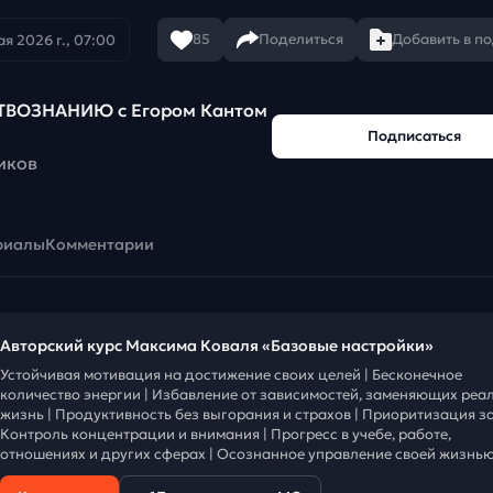
85
Поделиться
Добавить в п
ая 2026 г., 07:00
ТВОЗНАНИЮ c Егором Кантом
Подписаться
иков
риалы
Комментарии
Авторский курс Максима Коваля «Базовые настройки»
Устойчивая мотивация на достижение своих целей | Бесконечное
количество энергии | Избавление от зависимостей, заменяющих реа
жизнь | Продуктивность без выгорания и страхов | Приоритизация за
Контроль концентрации и внимания | Прогресс в учебе, работе,
отношениях и других сферах | Осознанное управление своей жизнью