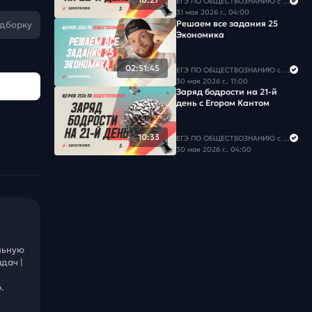
ЕГЭ ПО ОБЩЕСТВОЗНАНИЮ c Егором Кантом
31 мая 2026 г., 04:00
Решаем все задания 25
одборку
Экономика
02:51:45
ЕГЭ ПО ОБЩЕСТВОЗНАНИЮ c Егором Кантом
30 мая 2026 г., 11:00
Заряд бодрости на 21-й
день с Егором Кантом
10:33
ЕГЭ ПО ОБЩЕСТВОЗНАНИЮ c Егором Кантом
30 мая 2026 г., 04:00
льную
дач |
.