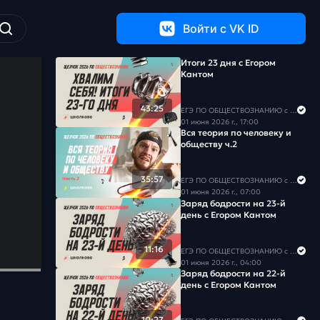
Войти c VK ID
Итоги 23 дня с Егором
Кантом
43:25
ЕГЭ ПО ОБЩЕСТВОЗНАНИЮ c Егором Кантом
01 июня 2026 г., 17:00
Вся теория по человеку и
обществу ч.2
35:57
ЕГЭ ПО ОБЩЕСТВОЗНАНИЮ c Егором Кантом
01 июня 2026 г., 07:00
Заряд бодрости на 23-й
день с Егором Кантом
11:16
ЕГЭ ПО ОБЩЕСТВОЗНАНИЮ c Егором Кантом
01 июня 2026 г., 04:00
Заряд бодрости на 22-й
день с Егором Кантом
10:27