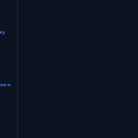
ку
ия и