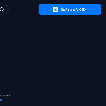
Войти c VK ID
тесь в
ки