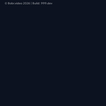
© Bobr.video
2026
| Build:
999.dev