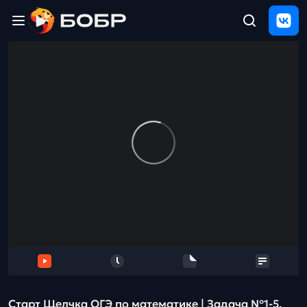
Главная
ЩЕЛЧОК
2026
Полезные
материалы
Проверка
сочинений
Тех
поддержка
Результаты
и
отзыв
Старт Щелчка ОГЭ по математике | Задача №1-5.