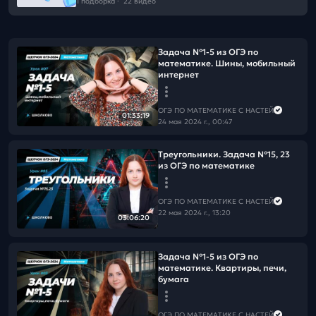
1 подборка
·
22 видео
Задача №1-5 из ОГЭ по
математике. Шины, мобильный
интернет
ОГЭ ПО МАТЕМАТИКЕ С НАСТЕЙ
01:33:19
24 мая 2024 г., 00:47
Треугольники. Задача №15, 23
из ОГЭ по математике
ОГЭ ПО МАТЕМАТИКЕ С НАСТЕЙ
22 мая 2024 г., 13:20
03:06:20
Задача №1-5 из ОГЭ по
математике. Квартиры, печи,
бумага
ОГЭ ПО МАТЕМАТИКЕ С НАСТЕЙ