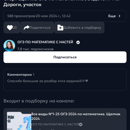
Дороги, участок
588 просмотров
20 мая 2024 г., 12:42
Еще
25
Поделиться
Добавить в подборку
ОГЭ ПО МАТЕМАТИКЕ С НАСТЕЙ
7,8 тыс. подписчиков
Подписаться
Комментарии
1
Спасибо большое за разбор этих заданий🫶💗
Входит в подборку на канале:
Все виды №1-25 ОГЭ 2024 по математике. Щелчок
2024
ОГЭ ПО МАТЕМАТИКЕ С НАСТЕЙ