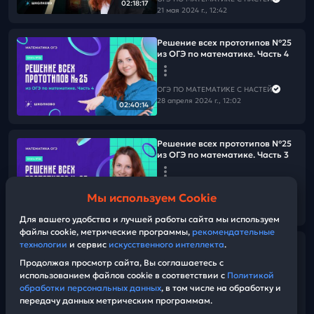
02:18:17
21 мая 2024 г., 12:42
Решение всех прототипов №25
из ОГЭ по математике. Часть 4
ОГЭ ПО МАТЕМАТИКЕ С НАСТЕЙ
28 апреля 2024 г., 12:02
02:40:14
Решение всех прототипов №25
из ОГЭ по математике. Часть 3
ОГЭ ПО МАТЕМАТИКЕ С НАСТЕЙ
Мы используем Cookie
25 апреля 2024 г., 15:46
02:07:02
Для вашего удобства и лучшей работы сайта мы используем
файлы cookie, метрические программы,
рекомендательные
технологии
и сервис
искусственного интеллекта
.
Решение всех прототипов №25
из ОГЭ по математике. Часть 2
Продолжая просмотр сайта, Вы соглашаетесь с
использованием файлов cookie в соответствии с
Политикой
обработки персональных данных
, в том числе на обработку и
ОГЭ ПО МАТЕМАТИКЕ С НАСТЕЙ
передачу данных метрическим программам.
24 апреля 2024 г., 17:16
03:04:17