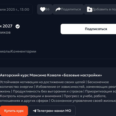
86
Поделиться
Добавить в п
еля 2025 г., 13:00
и 2027
Подписаться
чиков
риалы
Комментарии
Авторский курс Максима Коваля «Базовые настройки»
Устойчивая мотивация на достижение своих целей | Бесконечное
количество энергии | Избавление от зависимостей, заменяющих реа
жизнь | Продуктивность без выгорания и страхов | Приоритизация за
Контроль концентрации и внимания | Прогресс в учебе, работе,
отношениях и других сферах | Осознанное управление своей жизнью
Купить курс
Телеграм-канал МО