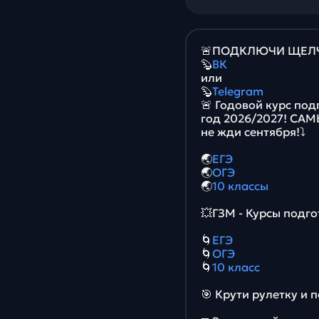
🚨ПОДКЛЮЧИ ЩЕЛЧО
🦫
ВК
или
🦫
Telegram
🚨 Годовой курс под
год 2026/2027! СА
не жди сентября!⤵️
🌏
ЕГЭ
🌏
ОГЭ
🌏
10 классы
💥ГЗМ - Курсы подго
🌀
ЕГЭ
🌀
ОГЭ
🌀
10 класс
🎯 Крути рулетку и 