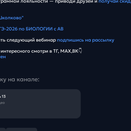
граммой лояльности — приводи друзей и
получай скид
Школково"
ГЭ-2026 по БИОЛОГИИ с АВ
тить следующий вебинар
подпишись на рассылку
интересного смотри в ТГ, МАХ,ВК👇
ен
ку на канале:
 13
део