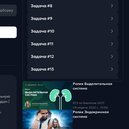
Задача #8
одборку
Задача #9
Задача #10
Задача #11
Задача #12
Задача #13
Задача #14
Ролик Выделительная
система
Задача #15
льную
дач |
ЕГЭ по Биологии 2027
Задача #16
09 апреля 2025 г., 13:00
.
Ролик Эндокринная
система
Задача #17