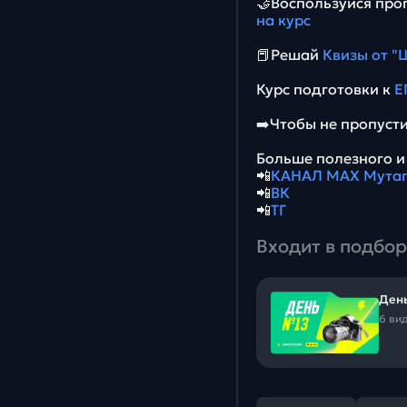
🤝Воспользуйся про
на курс
📕Решай
Квизы от "
Курс подготовки к
Е
➡️Чтобы не пропус
Больше полезного и 
📲
КАНАЛ МАХ Мутаг
📲
ВК
📲
ТГ
Входит в подбор
День
6 ви