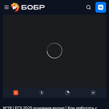
Главная
ЩЕЛЧОК
2026
Полезные
материалы
Проверка
сочинений
Тех
поддержка
Результаты
и
отзыв
№19 | ЕГЭ 2025 основная волна | Как работать с