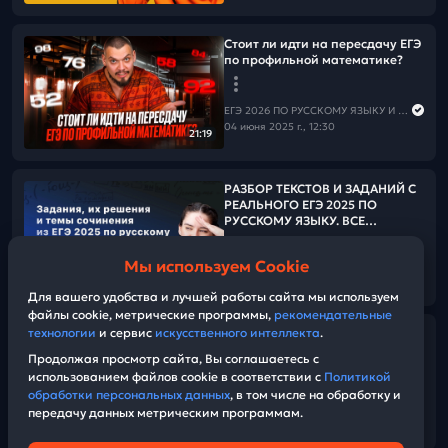
Стоит ли идти на пересдачу ЕГЭ
по профильной математике?
ЕГЭ 2026 ПО РУССКОМУ ЯЗЫКУ И МАТЕМАТИКЕ
04 июня 2025 г., 12:30
21:19
РАЗБОР ТЕКСТОВ И ЗАДАНИЙ С
РЕАЛЬНОГО ЕГЭ 2025 ПО
РУССКОМУ ЯЗЫКУ. ВСЕ
РЕГИОНЫ
Мы используем Cookie
ЕГЭ 2026 ПО РУССКОМУ ЯЗЫКУ И МАТЕМАТИКЕ
12:58:57
30 мая 2025 г., 03:00
Для вашего удобства и лучшей работы сайта мы используем
файлы cookie, метрические программы,
рекомендательные
технологии
и сервис
искусственного интеллекта
.
Хвалим себя | Итоги 33-его дня
«Щелчка»
Продолжая просмотр сайта, Вы соглашаетесь с
использованием файлов cookie в соответствии с
Политикой
обработки персональных данных
, в том числе на обработку и
ЕГЭ 2026 ПО РУССКОМУ ЯЗЫКУ И МАТЕМАТИКЕ
передачу данных метрическим программам.
28 мая 2025 г., 17:20
34:53