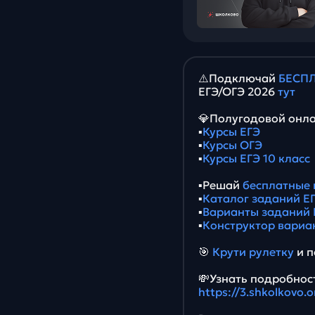
⚠️Подключай
БЕСПЛ
ЕГЭ/ОГЭ 2026
тут
💎Полугодовой онла
▪️
Курсы ЕГЭ
▪️
Курсы ОГЭ
▪️
Курсы ЕГЭ 10 класс
▪️Решай
бесплатные 
▪️
Каталог заданий ЕГ
▪️
Варианты заданий 
▪️
Конструктор вариа
🎯
Крути рулетку
и п
💸Узнать подробност
https://3.shkolkovo.