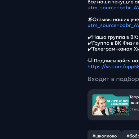
Все наши текущие ак
utm_source=bobr_A
🤩Отзывы наших уче
utm_source=bobr_A
✔️Наша группа в ВК
✔️Группа в ВК Физик
✔️Телеграм-канал Х
💥 Подписывайся на
https://vk.com/app
Входит в подбор
Теор
повт
31 в
#школково
#боб