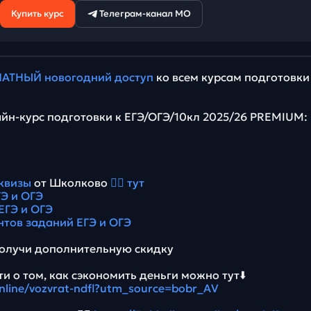
Купить курс
Телеграм-канал МО
АТНЫЙ новогодний доступ
ко всем курсам подготовки
йн-курс подготовки к ЕГЭ/ОГЭ/10кл 2025/26 PREMIUM:
квизы
от Школково
👉🏻 тут
Э и ОГЭ
ЕГЭ и ОГЭ
нтов заданий ЕГЭ и ОГЭ
олучи дополнительную скидку
и о том, как сэкономить деньги можно тут⬇️
online/vozvrat-ndfl?utm_source=bobr_AV