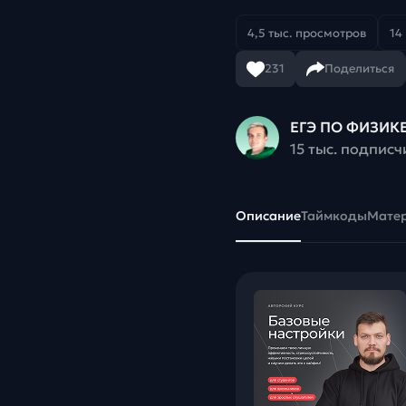
4,5 тыс. просмотров
14
231
Поделиться
ЕГЭ ПО ФИЗИКЕ
15 тыс. подписч
Описание
Таймкоды
Мате
ен
 плеера