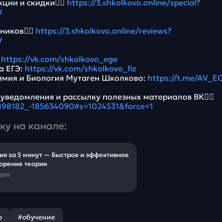
ции и скидки👉🏻
https://3.shkolkovo.online/special?
V
ников👉🏻
https://3.shkolkovo.online/reviews?
V
:
https://vk.com/shkolkovo_ege
а ЕГЭ:
https://vk.com/shkolkovo_fiz
имия и Биология Мутаген Школково:
https://t.me/AV_E
 уведомления и рассылку полезных материалов ВК👉🏻
5898182_-185634090#s=1024531&force=1
ку на канале:
ия за 5 минут — Быстрое и эффективное
орение теории
идео
р
#обучение