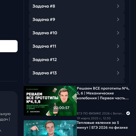
Задача #8
Задача #9
Задача #10
Задача #11
Задача #12
Задача #13
Задача #14
Решаем ВСЕ прототипы №4,
5, 6 | Механические
колебания | Первая часть
Задача #15
ЕГЭ 2026 по физике
02:00:57
Задача #16
льную
ЕГЭ ПО ФИЗИКЕ 2026 с Виталичем
19 марта 2025 г., 12:30
дач |
Тепловые явления за 5
Задача #17
минут | ЕГЭ 2026 по физике
.