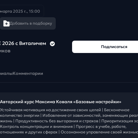
 марта 2025 г., 15:00
Добавить в подборку
 2026 с Виталичем
Подписаться
иков
риалы
Комментарии
Авторский курс Максима Коваля «Базовые настройки»
Устойчивая мотивация на достижение своих целей | Бесконечное
количество энергии | Избавление от зависимостей, заменяющих реа
жизнь | Продуктивность без выгорания и страхов | Приоритизация за
Контроль концентрации и внимания | Прогресс в учебе, работе,
отношениях и других сферах | Осознанное управление своей жизнью