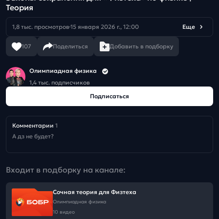
Теория
1,8 тыс. просмотров
15 января 2026 г., 12:00
Еще
107
Поделиться
Добавить в подборку
Олимпиадная физика
1,4 тыс. подписчиков
Подписаться
Комментарии
1
А дз не будет?
Входит в подборку на канале:
Сочная теория для Физтеха
Олимпиадная физика
10 видео