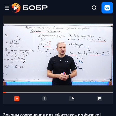
Главная
ЩЕЛЧОК
2026
Полезные
материалы
Проверка
сочинений
Тех
поддержка
Результаты
и
отзыв
Законы сохранения для «Физтеха» по физике |