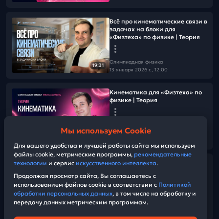
Всё про кинематические связи в
задачах на блоки для
«Физтеха» по физике | Теория
Олимпиадная физика
19:31
13 января 2026 г., 12:00
Кинематика для «Физтеха» по
физике | Теория
Олимпиадная физика
Мы используем Cookie
12 января 2026 г., 12:00
17:15
Для вашего удобства и лучшей работы сайта мы используем
файлы cookie, метрические программы,
рекомендательные
Старт интенсива «Физтех за
технологии
и сервис
искусственного интеллекта
.
месяц» | Как подготовиться к
Продолжая просмотр сайта, Вы соглашаетесь с
заклам перечневых олимпиад?
использованием файлов cookie в соответствии с
Политикой
обработки персональных данных
, в том числе на обработку и
передачу данных метрическим программам.
Олимпиадная физика
59:12
11 января 2026 г., 09:00