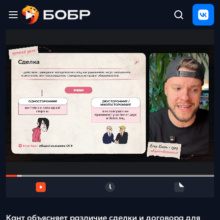
Главная
ЩЕЛЧОК
2026
Полезные
материалы
Проверка
сочинений
Тех
поддержка
Результаты
и
отзыв
Кант объясняет различие сделки и договора для