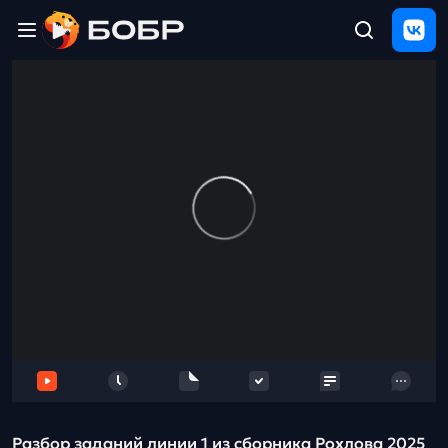
Главная
ЩЕЛЧОК
2026
Полезные
материалы
Проверка
сочинений
Тех
поддержка
Результаты
и
отзыв
Разбор заданий линии 1 из сборника Рохлова 2025