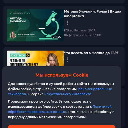
Методы биологии. Ролик | Видео
шпаргалка
ЕГЭ по Биологии 2027
06 февраля 2025 г., 13:00
25:36
Что делать за 4 месяца до ЕГЭ?
ЕГЭ по Биологии 2027
03 февраля 2025 г., 14:15
Мы используем Cookie
07:49
Для вашего удобства и лучшей работы сайта мы используем
файлы cookie, метрические программы,
рекомендательные
технологии
и сервис
искусственного интеллекта
.
Теория для номера 1
Продолжая просмотр сайта, Вы соглашаетесь с
использованием файлов cookie в соответствии с
Политикой
ЕГЭ по Биологии 2027
обработки персональных данных
, в том числе на обработку и
02 февраля 2025 г., 14:30
передачу данных метрическим программам.
45:27