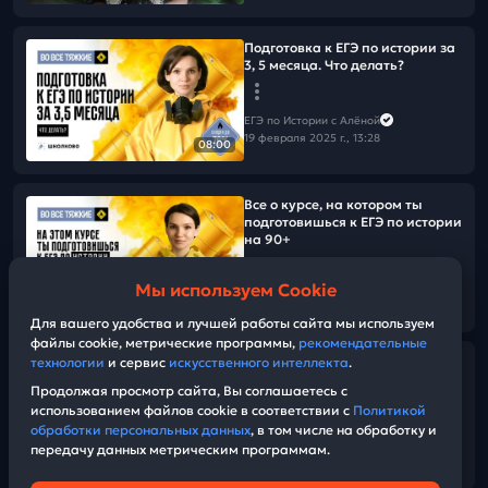
Подготовка к ЕГЭ по истории за
3, 5 месяца. Что делать?
ЕГЭ по Истории с Алёной
19 февраля 2025 г., 13:28
08:00
Все о курсе, на котором ты
подготовишься к ЕГЭ по истории
на 90+
Мы используем Cookie
ЕГЭ по Истории с Алёной
09:19
18 февраля 2025 г., 13:46
Для вашего удобства и лучшей работы сайта мы используем
файлы cookie, метрические программы,
рекомендательные
технологии
и сервис
искусственного интеллекта
.
Разминка на 5 минут, бодрость
- на целый день
Продолжая просмотр сайта, Вы соглашаетесь с
использованием файлов cookie в соответствии с
Политикой
обработки персональных данных
, в том числе на обработку и
ЕГЭ по Истории с Алёной
передачу данных метрическим программам.
12 февраля 2025 г., 11:29
07:31