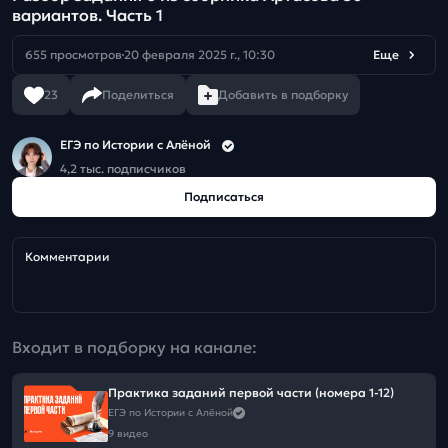
вариантов. Часть 1
655 просмотров
20 февраля 2025 г., 10:30
Еще
23
Поделиться
Добавить в подборку
ЕГЭ по Истории с Алёной
4,2 тыс. подписчиков
Подписаться
Комментарии
Входит в подборку на канале:
Практика заданий первой части (номера 1-12)
ЕГЭ по Истории с Алёной
9 видео