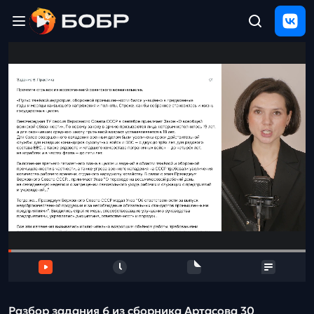
Главная
ЩЕЛЧОК
2026
Полезные
материалы
Проверка
сочинений
Тех
поддержка
Результаты
и
отзыв
Разбор задания 6 из сборника Артасова 30