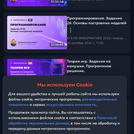
01:30:46
Программирование. Задание
26. Основы построения моделей
ЕГЭ ПО ИНФОРМАТИКЕ 2026 | Информатика с БУ
25 октября 2024 г., 11:30
01:36:05
Теория игр. Задания на
камушки. Программное
решение.
Мы используем Cookie
ЕГЭ ПО ИНФОРМАТИКЕ 2026 | Информатика с БУ
01:09:18
22 октября 2024 г., 13:00
Для вашего удобства и лучшей работы сайта мы используем
файлы cookie, метрические программы,
рекомендательные
технологии
и сервис
искусственного интеллекта
.
Задания 16 и 23. Рекурсия и
динамическое
Продолжая просмотр сайта, Вы соглашаетесь с
программирование.
использованием файлов cookie в соответствии с
Политикой
обработки персональных данных
, в том числе на обработку и
передачу данных метрическим программам.
ЕГЭ ПО ИНФОРМАТИКЕ 2026 | Информатика с БУ
01:29:49