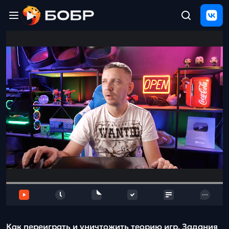
Главная
ЩЕЛЧОК
2026
Полезные
материалы
Проверка
сочинений
Тех
поддержка
Результаты
и
отзыв
Как переиграть и уничтожить теорию игр. Задания