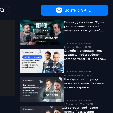
Войти c VK ID
Сергей Дориченко: "Один
учитель может в корне
переменить ситуацию".
Часть 2
01:36:32
Школково - учителям
10 июня 2026 г., 11:30
Онлайн-мотивация: как
сделать, чтобы ребенок
бегал за тобой, а не ты за
ребенком
01:13:25
Школково - учителям
17 апреля 2026 г., 13:30
Как сделать отслушку
главным элементом очно-
заочного кружка
01:18:58
Школково - учителям
03 марта 2026 г., 13:30
Стартовый веб нового
потока Повышения