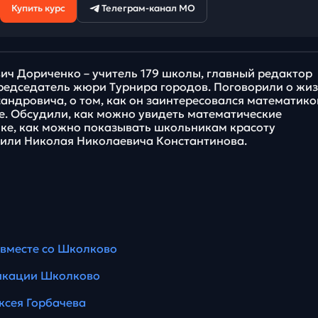
Купить курс
Телеграм-канал МО
ич Дориченко – учитель 179 школы, главный редактор
редседатель жюри Турнира городов. Поговорили о жиз
андровича, о том, как он заинтересовался математико
е. Обсудили, как можно увидеть математические
нке, как можно показывать школьникам красоту
или Николая Николаевича Константинова.
вместе со Школково
икации Школково
ксея Горбачева