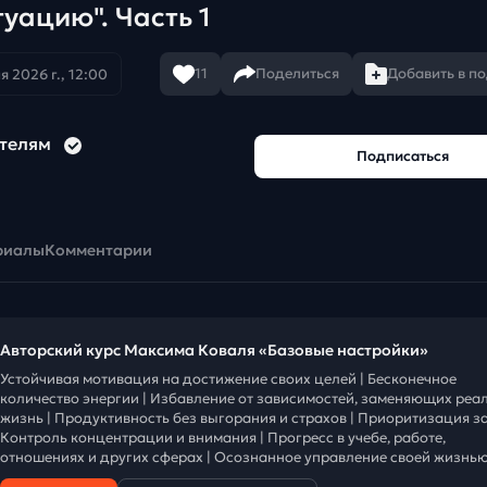
уацию". Часть 1
11
Поделиться
Добавить в п
я 2026 г., 12:00
ителям
Подписаться
риалы
Комментарии
Авторский курс Максима Коваля «Базовые настройки»
Устойчивая мотивация на достижение своих целей | Бесконечное
количество энергии | Избавление от зависимостей, заменяющих реа
жизнь | Продуктивность без выгорания и страхов | Приоритизация за
Контроль концентрации и внимания | Прогресс в учебе, работе,
отношениях и других сферах | Осознанное управление своей жизнью