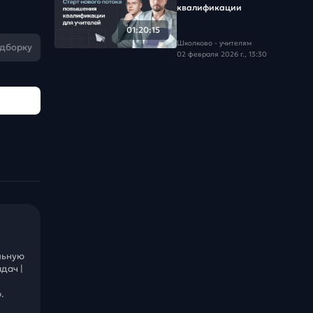
квалификации
01:20:15
Школково - учителям
одборку
02 февраля 2026 г., 13:30
льную
дач |
.