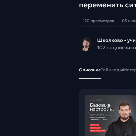
переменить сит
170 просмотров
03 июн
Школково - уч
102 подписчика
Описание
Таймкоды
Мате