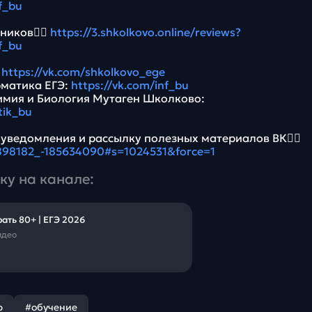
f_bu
ников👉🏻
https://3.shkolkovo.online/reviews?
f_bu
:
https://vk.com/shkolkovo_ege
рматика ЕГЭ:
https://vk.com/inf_bu
имия и Биология Мутаген Школково:
tik_bu
 уведомления и рассылку полезных материалов ВК👉🏻
5898182_-185634090#s=1024531&force=1
ку на канале:
ать 80+ | ЕГЭ 2026
идео
р
#обучение