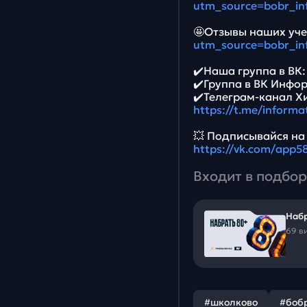
utm_source=bobr_in
🤩Отзывы наших уче
utm_source=bobr_in
✔️Наша группа в ВК
✔️Группа в ВК Инфо
✔️Телеграм-канал Х
https://t.me/informa
💥 Подписывайся на
https://vk.com/app
Входит в подбор
Набр
69 в
#школково
#боб