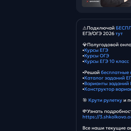
⚠️Подключай
БЕСПЛ
ЕГЭ/ОГЭ 2026
тут
💎Полугодовой онла
▪️
Курсы ЕГЭ
▪️
Курсы ОГЭ
▪️
Курсы ЕГЭ 10 класс
▪️Решай
бесплатные 
▪️
Каталог заданий ЕГ
▪️
Варианты заданий 
▪️
Конструктор вариа
🎯
Крути рулетку
и п
💸Узнать подробност
https://3.shkolkovo.
Все наши текущие ак