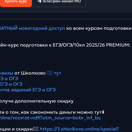
Купить курс
Телеграм-канал МО
АТНЫЙ новогодний доступ
ко всем курсам подготовки
йн-курс подготовки к ЕГЭ/ОГЭ/10кл 2025/26 PREMIUM:
квизы
от Школково
👉🏻 тут
Э и ОГЭ
ЕГЭ и ОГЭ
нтов заданий ЕГЭ и ОГЭ
олучи дополнительную скидку
и о том, как сэкономить деньги можно тут⬇️
online/vozvrat-ndfl?utm_source=bobr_inf_bu
ции и скидки👉🏻
https://3.shkolkovo.online/special?