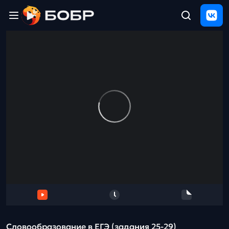
Главная
ЩЕЛЧОК
2026
Полезные
материалы
Проверка
сочинений
Тех
поддержка
Результаты
и
отзыв
Словообразование в ЕГЭ (задания 25-29)