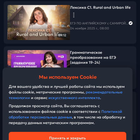
Лексика С1. Rural and Urban life
ЕГЭ ПО АНГЛИЙСКОМУ с САМИРОЙ COOLешовой
04 ноября 2025 г., 08:00
09:12
Грамматическое
преобразование на ЕГЭ
(задания 19-24)
Мы используем Cookie
ЕГЭ ПО АНГЛИЙСКОМУ с САМИРОЙ COOLешовой
04:48
03 ноября 2025 г., 08:00
Для вашего удобства и лучшей работы сайта мы используем
файлы cookie, метрические программы,
рекомендательные
технологии
и сервис
искусственного интеллекта
.
Я есть Я
Продолжая просмотр сайта, Вы соглашаетесь с
использованием файлов cookie в соответствии с
Политикой
ЕГЭ ПО АНГЛИЙСКОМУ с САМИРОЙ COOLешовой
обработки персональных данных
, в том числе на обработку и
02 ноября 2025 г., 12:00
передачу данных метрическим программам.
06:00
Принять и закрыть
Техническая поддержка