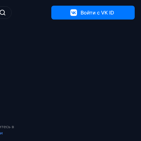
Войти c VK ID
тесь в
ки