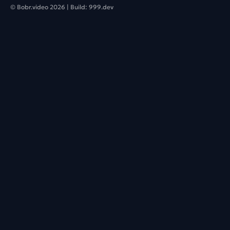
© Bobr.video
2026
| Build:
999.dev