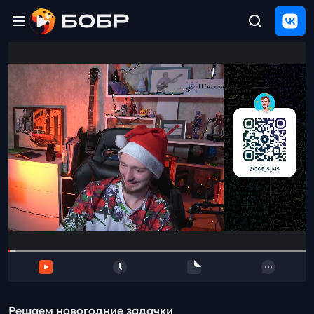
Главная
ЩЕЛЧОК
2026
Полезные
материалы
Проверка
сочинений
Тех
поддержка
Результаты
и
отзыв
Решаем новогодние задачки