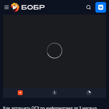
Главная
ЩЕЛЧОК
2026
Полезные
материалы
Проверка
сочинений
Тех
поддержка
Результаты
и
отзыв
Как затащить ОГЭ по информатике за 3 месяца,