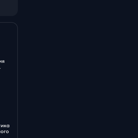
ия
.
тика
ного