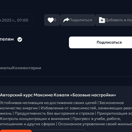
0
Поделиться
Добавить в п
 2025 г., 07:00
ителям
Подписаться
риалы
Комментарии
Авторский курс Максима Коваля «Базовые настройки»
Устойчивая мотивация на достижение своих целей | Бесконечное
количество энергии | Избавление от зависимостей, заменяющих реа
жизнь | Продуктивность без выгорания и страхов | Приоритизация за
Контроль концентрации и внимания | Прогресс в учебе, работе,
отношениях и других сферах | Осознанное управление своей жизнью