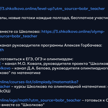
//3.shkolkovo.online/level-up?utm_source=bobr_teacher
лы, новые потоки каждые полгода, бесплатное участи
вместе со Школково:
https://3.shkolkovo.online/olymp-
urce=bobr_teacher
канал руководителя программы Алексея Горбачева:
th
готовиться к ЕГЭ, ОГЭ и олимпиадам:
E
– канал М.О. Коваля, руководителя проекта "Школко
olkovo
– канал Д.А. Белова, руководителя олимпиадног
ково" по математике
online/courses-list/olimpiady/matematika?
acher
– курсы Школково по олимпиадной математике: 
 ВсОШ
.online/ege/math?utm_source=bobr_teacher
– готовься к 
е вместе со "Школково"