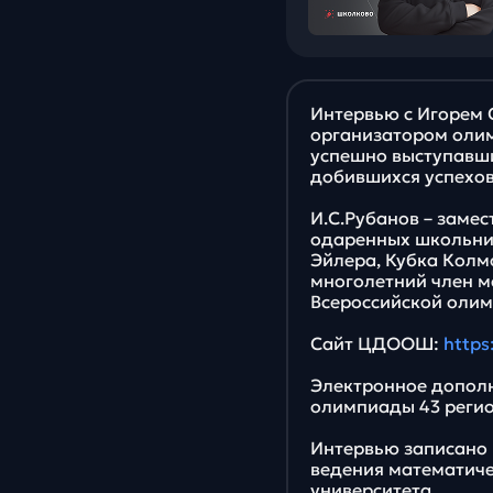
Интервью с Игорем
организатором олим
успешно выступавши
добившихся успехов
И.С.Рубанов – заме
одаренных школьник
Эйлера, Кубка Колм
многолетний член м
Всероссийской оли
Сайт ЦДООШ:
https
Электронное дополне
олимпиады 43 реги
Интервью записано
ведения математиче
университета.