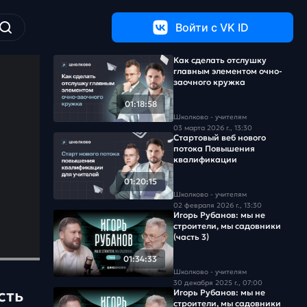
Войти c VK ID
Как сделать отслушку
главным элементом очно-
заочного кружка
01:18:58
Школково - учителям
03 марта 2026 г., 13:30
Стартовый веб нового
потока Повышения
квалификации
01:20:15
Школково - учителям
02 февраля 2026 г., 13:30
Игорь Рубанов: мы не
строители, мы садовники
(часть 3)
01:34:33
Школково - учителям
30 декабря 2025 г., 07:00
сть
Игорь Рубанов: мы не
строители, мы садовники