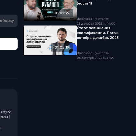
(часть 1)
01:01:39
Школково - учителям
одборку
23 декабря 2025 г., 14:00
Старт повышения
квалификации. Поток
октябрь-декабрь 2025
01:05:19
Школково - учителям
06 октября 2025 г., 11:45
льную
дач |
.