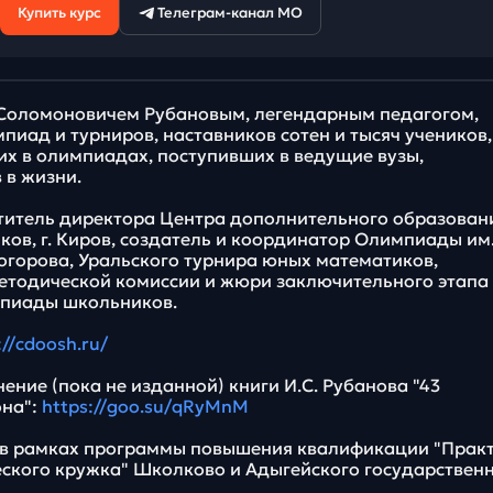
Купить курс
Телеграм-канал МО
 Соломоновичем Рубановым, легендарным педагогом,
пиад и турниров, наставников сотен и тысяч учеников,
х в олимпиадах, поступивших в ведущие вузы,
 в жизни.
ститель директора Центра дополнительного образован
ов, г. Киров, создатель и координатор Олимпиады им
огорова, Уральского турнира юных математиков,
етодической комиссии и жюри заключительного этапа
мпиады школьников.
://cdoosh.ru/
ние (пока не изданной) книги И.С. Рубанова "43
она":
https://goo.su/qRyMnM
 в рамках программы повышения квалификации "Прак
ского кружка" Школково и Адыгейского государствен