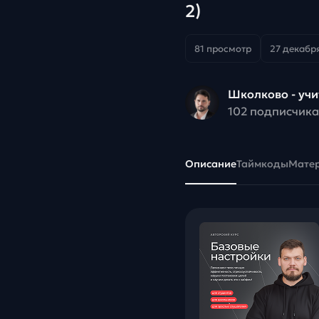
2)
81 просмотр
27 декабря
Школково - уч
102 подписчика
Описание
Таймкоды
Мате