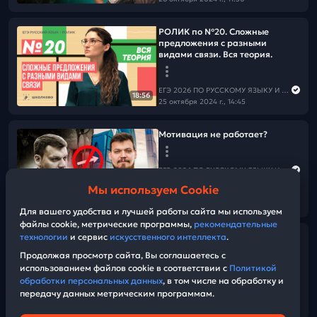
РОЛИК по №20. Сложные
предложения с разными
видами связи. Вся теория.
ЕГЭ 2026 ПО РУССКОМУ ЯЗЫКУ И МАТЕМАТИКЕ
18:56
25 октября 2024 г., 14:45
Мотивация не работает?
ЕГЭ 2026 ПО РУССКОМУ ЯЗЫКУ И МАТЕМАТИКЕ
24 октября 2024 г., 17:00
Мы используем Cookie
06:29
Для вашего удобства и лучшей работы сайта мы используем
файлы cookie, метрические программы,
рекомендательные
РОЛИК по №19.
технологии
и сервис
искусственного интеллекта
.
Сложноподчинённые
Продолжая просмотр сайта, Вы соглашаетесь с
предложения. Теория.
использованием файлов cookie в соответствии с
Политикой
обработки персональных данных
, в том числе на обработку и
передачу данных метрическим программам.
ЕГЭ 2026 ПО РУССКОМУ ЯЗЫКУ И МАТЕМАТИКЕ
14:17
24 октября 2024 г., 14:15