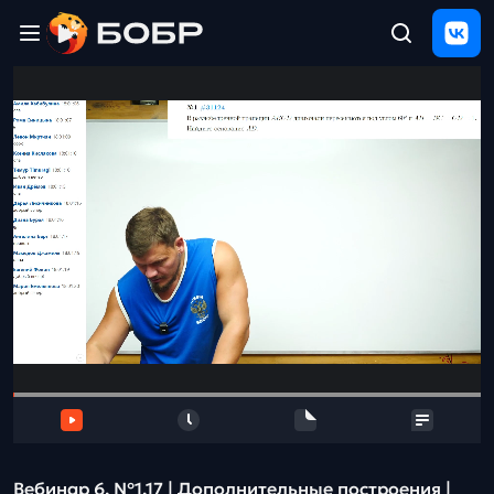
Главная
ЩЕЛЧОК
2026
Полезные
материалы
Проверка
сочинений
Тех
поддержка
Результаты
и
отзыв
Вебинар 6. №1,17 | Дополнительные построения |