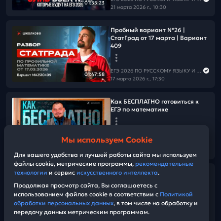
01:55:23
21 марта 2026 г., 10:30
Пробный вариант №26 |
СтатГрад от 17 марта | Вариант
409
ЕГЭ 2026 ПО РУССКОМУ ЯЗЫКУ И МАТЕМАТИКЕ
01:47:58
17 марта 2026 г., 17:30
Как БЕСПЛАТНО готовиться к
ЕГЭ по математике
ЕГЭ 2026 ПО РУССКОМУ ЯЗЫКУ И МАТЕМАТИКЕ
Мы используем Cookie
17 марта 2026 г., 16:00
07:27
Для вашего удобства и лучшей работы сайта мы используем
файлы cookie, метрические программы,
рекомендательные
технологии
и сервис
искусственного интеллекта
.
Как БЕСПЛАТНО готовиться к
ЕГЭ по русскому языку
Продолжая просмотр сайта, Вы соглашаетесь с
использованием файлов cookie в соответствии с
Политикой
обработки персональных данных
, в том числе на обработку и
ЕГЭ 2026 ПО РУССКОМУ ЯЗЫКУ И МАТЕМАТИКЕ
передачу данных метрическим программам.
16 марта 2026 г., 12:00
05:57