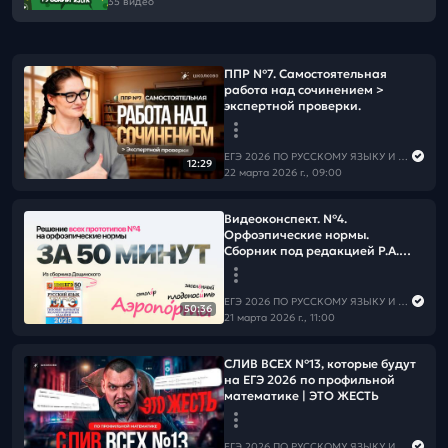
35 видео
ППР №7. Самостоятельная
работа над сочинением >
экспертной проверки.
ЕГЭ 2026 ПО РУССКОМУ ЯЗЫКУ И МАТЕМАТИКЕ
12:29
22 марта 2026 г., 09:00
Видеоконспект. №4.
Орфоэпические нормы.
Сборник под редакцией Р.А.
Дощинского (50 вариантов)
ЕГЭ 2026 ПО РУССКОМУ ЯЗЫКУ И МАТЕМАТИКЕ
50:36
21 марта 2026 г., 11:00
СЛИВ ВСЕХ №13, которые будут
на ЕГЭ 2026 по профильной
математике | ЭТО ЖЕСТЬ
ЕГЭ 2026 ПО РУССКОМУ ЯЗЫКУ И МАТЕМАТИКЕ