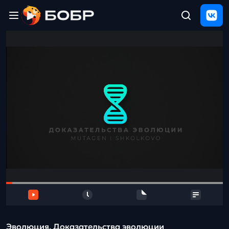
Главная
ЩЕЛЧОК
2026
Полезные
материалы
Проверка
сочинений
Тех
поддержка
Результаты
и
отзыв
Эволюция. Доказательства эволюции