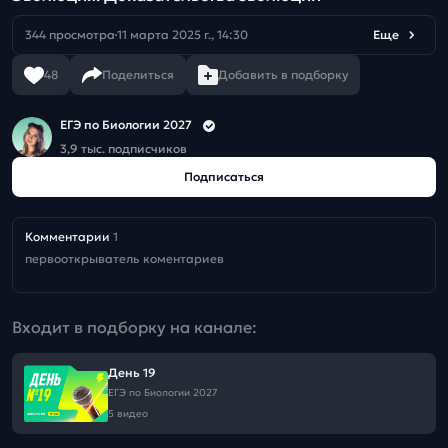
344 просмотра
11 марта 2025 г., 14:30
Еще
48
Поделиться
Добавить в подборку
ЕГЭ по Биологии 2027
3,9 тыс. подписчиков
Подписаться
Комментарии
1
первооткрыватель коментариев
Входит в подборку на канале:
День 19
ЕГЭ по Биологии 2027
5 видео