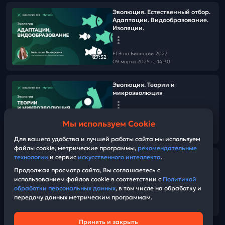
Эволюция. Естественный отбор.
Адаптации. Видообразование.
Изоляции.
ЕГЭ по Биологии 2027
27:52
09 марта 2025 г., 14:30
Эволюция. Теории и
микроэволюция
ЕГЭ по Биологии 2027
Мы используем Cookie
07 марта 2025 г., 14:30
23:40
Для вашего удобства и лучшей работы сайта мы используем
файлы cookie, метрические программы,
рекомендательные
технологии
и сервис
искусственного интеллекта
.
Разбор варианта 3 из сборника
Рохлова
Продолжая просмотр сайта, Вы соглашаетесь с
использованием файлов cookie в соответствии с
Политикой
обработки персональных данных
, в том числе на обработку и
ЕГЭ по Биологии 2027
передачу данных метрическим программам.
02 марта 2025 г., 14:30
01:05:45
Принять и закрыть
Техническая поддержка