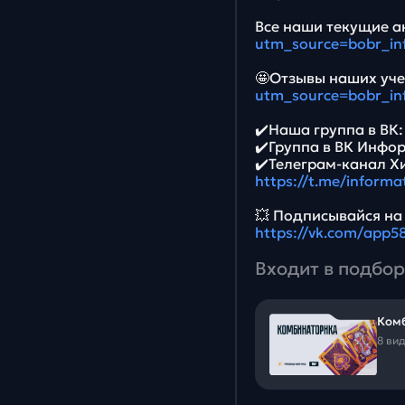
Все наши текущие ак
utm_source=bobr_in
🤩Отзывы наших уче
utm_source=bobr_in
✔️Наша группа в ВК
✔️Группа в ВК Инфо
✔️Телеграм-канал Х
https://t.me/informa
💥 Подписывайся на
https://vk.com/app
Входит в подбор
Ком
8 ви