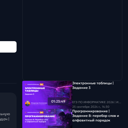
Электронные таблицы |
Задание 3
01:25:49
ЕГЭ ПО ИНФОРМАТИКЕ 2026 | Информатика с БУ
25 сентября 2024 г., 14:30
Программирование |
льную
Задание 8: перебор слов и
дач |
алфавитный порядок