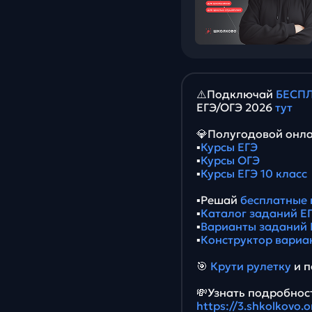
⚠️Подключай
БЕСПЛ
ЕГЭ/ОГЭ 2026
тут
💎Полугодовой онла
▪️
Курсы ЕГЭ
▪️
Курсы ОГЭ
▪️
Курсы ЕГЭ 10 класс
▪️Решай
бесплатные 
▪️
Каталог заданий ЕГ
▪️
Варианты заданий 
▪️
Конструктор вариа
🎯
Крути рулетку
и п
💸Узнать подробност
https://3.shkolkovo.