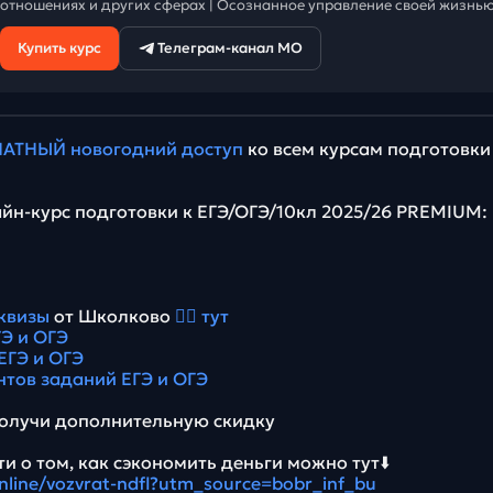
отношениях и других сферах | Осознанное управление своей жизнью
Купить курс
Телеграм-канал МО
АТНЫЙ новогодний доступ
ко всем курсам подготовки
йн-курс подготовки к ЕГЭ/ОГЭ/10кл 2025/26 PREMIUM:
квизы
от Школково
👉🏻 тут
Э и ОГЭ
ЕГЭ и ОГЭ
нтов заданий ЕГЭ и ОГЭ
олучи дополнительную скидку
и о том, как сэкономить деньги можно тут⬇️
online/vozvrat-ndfl?utm_source=bobr_inf_bu