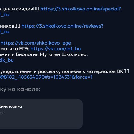
ции и скидки👉🏻
https://3.shkolkovo.online/special?
f_bu
ников👉🏻
https://3.shkolkovo.online/reviews?
f_bu
:
https://vk.com/shkolkovo_ege
рматика ЕГЭ:
https://vk.com/inf_bu
имия и Биология Мутаген Школково:
tik_bu
 уведомления и рассылку полезных материалов ВК👉🏻
5898182_-185634090#s=1024531&force=1
ку на канале:
бинаторика
део