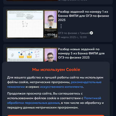
Разбор заданий по номеру 1 из
Банка ФИПИ для ОГЭ по физике
2025
ОГЭ по физике с Гришей
03:06
11 марта 2025 г., 12:00
Разбор новых заданий по
номеру 5 из Банка ФИПИ для
ОГЭ по физике 2025
Мы используем Cookie
ОГЭ по физике с Гришей
08:14
10 марта 2025 г., 13:00
Для вашего удобства и лучшей работы сайта мы используем
файлы cookie, метрические программы,
рекомендательные
Разбор заданий по оптике и
технологии
и сервис
искусственного интеллекта
.
линзам из Банка ФИПИ для ОГЭ
Продолжая просмотр сайта, Вы соглашаетесь с
по физике 2025
использованием файлов cookie в соответствии с
Политикой
обработки персональных данных
, в том числе на обработку и
передачу данных метрическим программам.
ОГЭ по физике с Гришей
03:11
08 марта 2025 г., 13:00