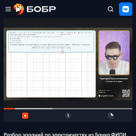
Главная
ЩЕЛЧОК
2026
Полезные
материалы
Проверка
сочинений
Тех
поддержка
Результаты
и
отзыв
Разбор заданий по электричеству из Банка ФИПИ