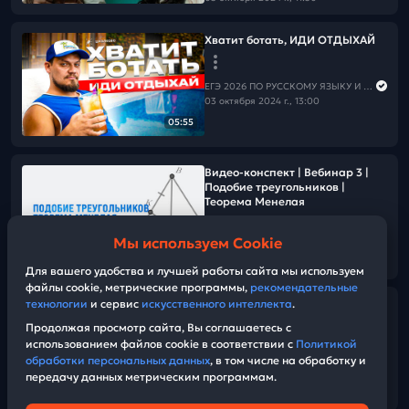
Хватит ботать, ИДИ ОТДЫХАЙ
ЕГЭ 2026 ПО РУССКОМУ ЯЗЫКУ И МАТЕМАТИКЕ
03 октября 2024 г., 13:00
05:55
Видео-конспект | Вебинар 3 |
Подобие треугольников |
Теорема Менелая
Мы используем Cookie
ЕГЭ 2026 ПО РУССКОМУ ЯЗЫКУ И МАТЕМАТИКЕ
15:35
02 октября 2024 г., 15:00
Для вашего удобства и лучшей работы сайта мы используем
файлы cookie, метрические программы,
рекомендательные
технологии
и сервис
искусственного интеллекта
.
4 простых аргумента, которые
вы знаете, но не используете.
Продолжая просмотр сайта, Вы соглашаетесь с
использованием файлов cookie в соответствии с
Политикой
обработки персональных данных
, в том числе на обработку и
ЕГЭ 2026 ПО РУССКОМУ ЯЗЫКУ И МАТЕМАТИКЕ
передачу данных метрическим программам.
28 сентября 2024 г., 11:30
01:06:18