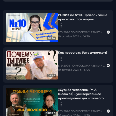
РОЛИК по №10. Правописание
приставок. Вся теория.
ЕГЭ 2026 ПО РУССКОМУ ЯЗЫКУ И МАТЕМАТИКЕ
10 октября 2024 г., 16:30
20:24
Как перестать быть дурачком?
ЕГЭ 2026 ПО РУССКОМУ ЯЗЫКУ И МАТЕМАТИКЕ
10 октября 2024 г., 15:00
06:38
«Судьба человека» (М.А.
Шолохов) – универсальное
произведение для итогового
сочинения.
ЕГЭ 2026 ПО РУССКОМУ ЯЗЫКУ И МАТЕМАТИКЕ
01:01:47
05 октября 2024 г., 11:30