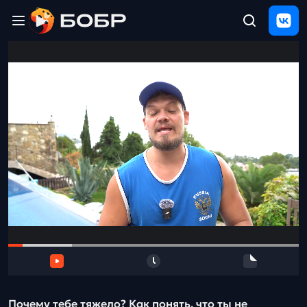
Главная
ЩЕЛЧОК
2026
Полезные
материалы
Проверка
сочинений
Тех
поддержка
Результаты
и
отзыв
Почему тебе тяжело? Как понять, что ты не