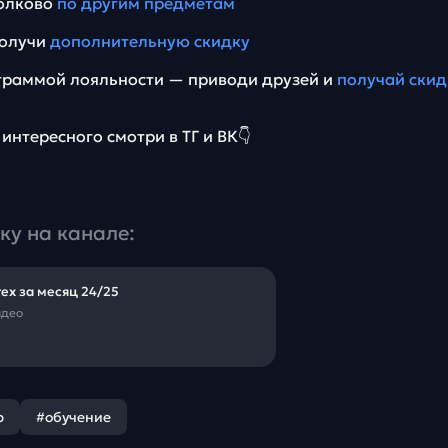
олково
по другим предметам
получи
дополнительную скидку
граммой лояльности — приводи друзей и
получай скид
интересного смотри в ТГ и ВК👇
ку на канале:
ех за месяц 24/25
идео
р
#обучение