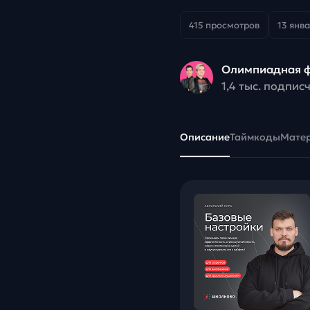
415 просмотров
13 янва
Олимпиадная 
1,4 тыс. подпис
Описание
Таймкоды
Мате