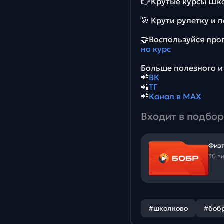
👉Крутые курсы Шк
🎯 Крути рулетку и 
🤝Воспользуйся про
на курс
Больше полезного и 
📲
ВК
📲
ТГ
📲
Канал в MAX
Входит в подбор
Физт
30 в
#школково
#боб