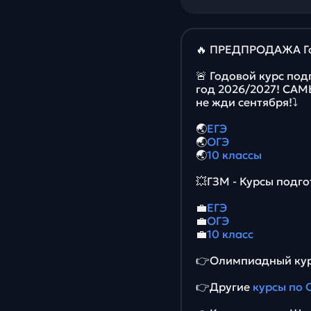
🔥 ПРЕДПРОДАЖА Го
🚨 Годовой курс под
год 2026/2027! СА
не жди сентября!⤵️
🌏
ЕГЭ
🌏
ОГЭ
🌏
10 классы
💥ГЗМ - Курсы подго
💼
ЕГЭ
💼
ОГЭ
💼
10 класс
👉Олимпиадный кур
👉Другие
курсы по