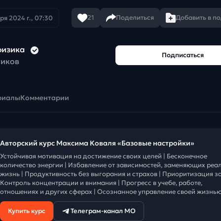
21
Поделиться
Добавить в п
ря 2024 г., 07:30
физика
Подписаться
чиков
риалы
Комментарии
Авторский курс Максима Коваля «Базовые настройки»
Устойчивая мотивация на достижение своих целей | Бесконечное
количество энергии | Избавление от зависимостей, заменяющих реа
жизнь | Продуктивность без выгорания и страхов | Приоритизация за
Контроль концентрации и внимания | Прогресс в учебе, работе,
отношениях и других сферах | Осознанное управление своей жизнью
Купить курс
Телеграм-канал МО