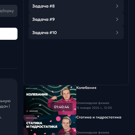
Задача #8
одборку
Задача #9
Задача #10
Колебания
льную
Олимпиадная физика
дач |
01:40:44
15 января 2024 г., 12:00
.
Статика и гидростатика
Олимпиадная физика