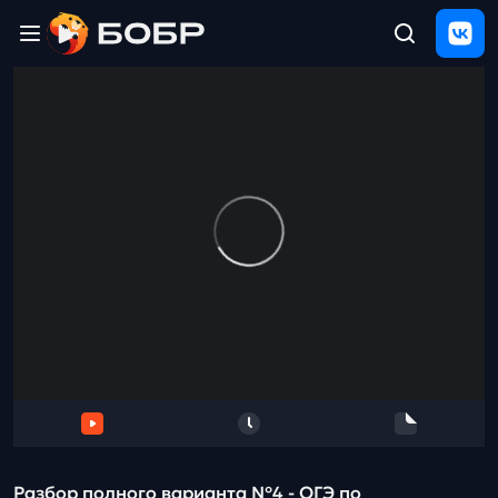
Главная
ЩЕЛЧОК
2026
Полезные
материалы
Проверка
сочинений
Тех
поддержка
Результаты
и
отзыв
Разбор полного варианта №4 - ОГЭ по