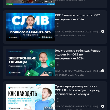
01:04:25
СЛИВ полного варианта | ОГЭ
информатика 2024
ОГЭ ПО ИНФОРМАТИКЕ 2026 | Информатика с Мане
02 апреля 2024 г., 04:51
01:39:25
Электронные таблицы. Решаем
задачи 14 - ОГЭ по
информатике 2024
ОГЭ ПО ИНФОРМАТИКЕ 2026 | Информатика с Мане
50:30
01 апреля 2024 г., 05:57
Уроки программирования -
УРОК 8 - Как находить сумму,
количество, максимум,
минимум в цикле
ОГЭ ПО ИНФОРМАТИКЕ 2026 | Информатика с Мане
08:40