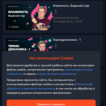
Влажность. Водяной пар
Олимпиадная физика
20 января 2024 г., 07:30
01:55:38
Термодинамика - 1
Олимпиадная физика
16 января 2024 г., 12:00
Мы используем Cookie
01:44:30
Для вашего удобства и лучшей работы сайта мы используем
файлы cookie, метрические программы,
рекомендательные
технологии
и сервис
искусственного интеллекта
.
МКТ. Газовые законы
Продолжая просмотр сайта, Вы соглашаетесь с
использованием файлов cookie в соответствии с
Политикой
Олимпиадная физика
обработки персональных данных
, в том числе на обработку и
15 января 2024 г., 14:00
передачу данных метрическим программам.
01:37:25
Принять и закрыть
Техническая поддержка