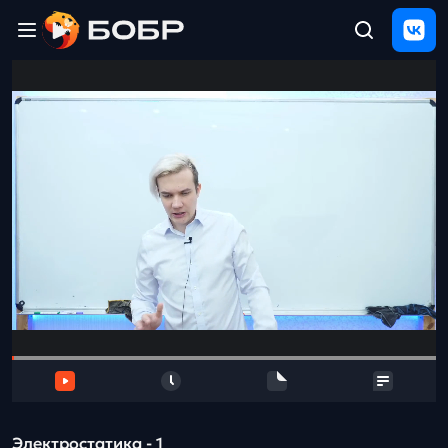
Главная
ЩЕЛЧОК
2026
Полезные
материалы
Проверка
сочинений
Тех
поддержка
Результаты
и
отзыв
Электростатика - 1