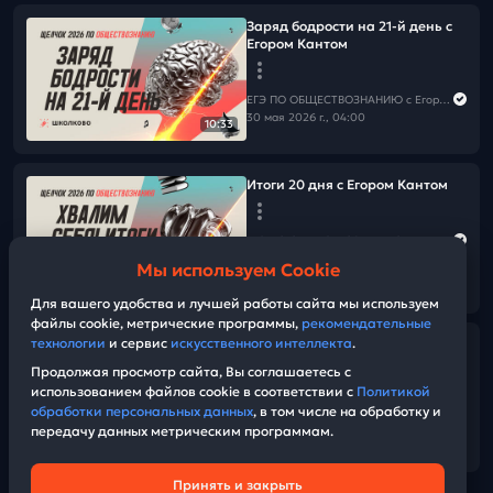
Заряд бодрости на 21-й день с
Егором Кантом
ЕГЭ ПО ОБЩЕСТВОЗНАНИЮ c Егором Кантом
30 мая 2026 г., 04:00
10:33
Итоги 20 дня с Егором Кантом
ЕГЭ ПО ОБЩЕСТВОЗНАНИЮ c Егором Кантом
29 мая 2026 г., 17:00
Мы используем Cookie
36:53
Для вашего удобства и лучшей работы сайта мы используем
файлы cookie, метрические программы,
рекомендательные
технологии
и сервис
искусственного интеллекта
.
Решаем все задания 22
Экономика
Продолжая просмотр сайта, Вы соглашаетесь с
использованием файлов cookie в соответствии с
Политикой
обработки персональных данных
, в том числе на обработку и
ЕГЭ ПО ОБЩЕСТВОЗНАНИЮ c Егором Кантом
передачу данных метрическим программам.
29 мая 2026 г., 11:00
01:33:31
Принять и закрыть
Техническая поддержка