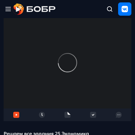
Главная
ЩЕЛЧОК
2026
Полезные
материалы
Проверка
сочинений
Тех
поддержка
Результаты
и
отзыв
Решаем все задания 25 Экономика