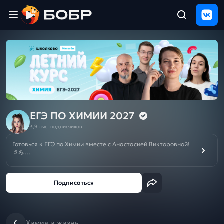
Главная
ЩЕЛЧОК
2026
Полезные
материалы
Проверка
сочинений
ЕГЭ ПО ХИМИИ 2027
3,9 тыс. подписчиков
Тех
поддержка
Готовься к ЕГЭ по Химии вместе с Анастасией Викторовной!
🔬💪
На этом канале ты найдешь все необходимое для
подготовки к ЕГЭ по Химии — от основ до сложных тем,
Результаты
которые помогут тебе набрать 90+ баллов! 🔥
и
отзыв
Это лучше, чем репетитор по ЕГЭ!
С нами ты сможешь разобраться в любых заданиях ЕГЭ по
Химии и сдать на тот балл, который тебе нужен! 💯
Химия и жизнь