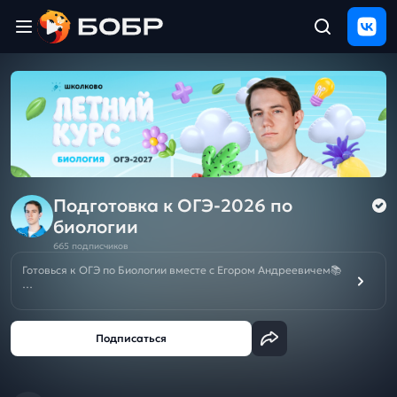
Главная
ЩЕЛЧОК
2026
Полезные
материалы
Проверка
сочинений
Подготовка к ОГЭ-2026 по
биологии
Тех
665 подписчиков
поддержка
Готовься к ОГЭ по Биологии вместе с Егором Андреевичем📚
На этом канале мы собрали все необходимое для
Результаты
подготовки ОГЭ по Биологии, чтобы ты смог подготовиться
и
на 5🔥
отзыв
☑️Курс подготовки к ОГЭ 2026/2027 по Биологии с Егором
Андреевичем —
твой надежный помощник на пути к успеху