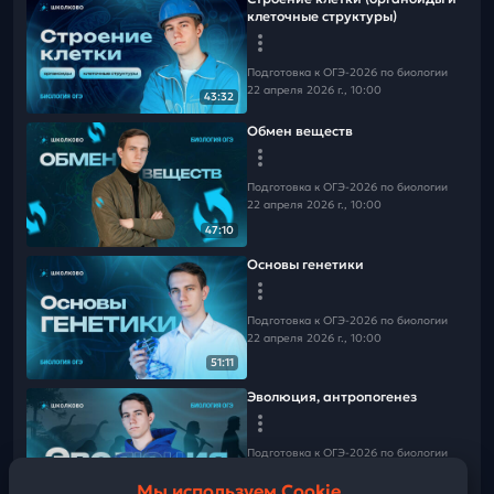
Больше полезного и интересного смотри в наших
клеточные структуры)
социальных сетях👇🏻
📲
ТГ
📲
ВК
📲
Канал в MAX
Подготовка к ОГЭ-2026 по биологии
22 апреля 2026 г., 10:00
43:32
⚠️Чтобы не пропустить вебинары и полезную информацию
подпишись на рассылку
Обмен веществ
Подготовка к ОГЭ-2026 по биологии
22 апреля 2026 г., 10:00
47:10
Основы генетики
Подготовка к ОГЭ-2026 по биологии
22 апреля 2026 г., 10:00
51:11
Эволюция, антропогенез
Подготовка к ОГЭ-2026 по биологии
22 апреля 2026 г., 10:00
Мы используем Cookie